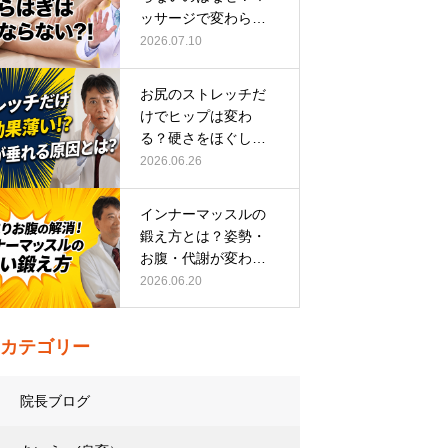
ッサージで変わらな
い根本原因
2026.07.10
お尻のストレッチだ
けでヒップは変わ
る？硬さをほぐして
整える正しい方…
2026.06.26
インナーマッスルの
鍛え方とは？姿勢・
お腹・代謝が変わる
トレーニング…
2026.06.20
カテゴリー
院長ブログ