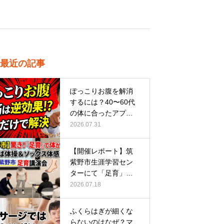
最近の記事
ぽっこりお腹を解消
するには？40〜60代
の体に合ったアプロ
ーチ
2026.07.31
【開催レポート】筑
紫野市生涯学習セン
ターにて「足育」講
演会に登壇し…
2026.07.18
ふくらはぎが細くな
らないのはなぜ？マ