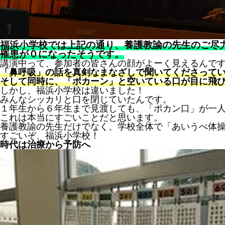
福浜小学校では上記の通り、養護教諭の先生のご尽
罹患が０になったそうです。
講演中って、参加者の皆さんの顔がよーく見えるんで
「鼻呼吸」の話を真剣なまなざしで聞いてくださって
そして同時に、「ポカーン」と空いている口が目に飛
しかし、福浜小学校は違いました！
みんなシッカリと口を閉じていたんです。
１年生から６年生まで見渡しても、「ポカン口」が一
これは本当にすごいことだと思います。
養護教諭の先生だけでなく、学校全体で「あいうべ体
すごいぞ、福浜小学校！
時代は治療から予防へ