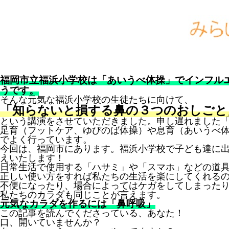
福岡市立福浜小学校は「あいうべ体操」でインフル
うです。
そんな元気な福浜小学校の生徒たちに向けて、
「知らないと損する鼻の３つのおしごと
という講演をさせていただきました。申し遅れました
足育（フットケア、ゆびのば体操）や息育（あいうべ
でよく行っています。
今回は、福岡市にあります。福浜小学校で子ども達に
えいたします！
日常生活で使用する「ハサミ」や「スマホ」などの道
正しい使い方をすれば私たちの生活を楽にしてくれる
不便になったり、場合によってはケガをしてしまった
私たちのカラダも同じことが言えます。
元気なカラダを作るには「鼻呼吸」
この記事を読んでくださっている、あなた！
口、開いていませんか？