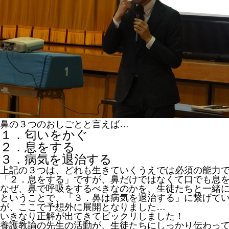
鼻の３つのおしごとと言えば…
１．匂いをかぐ
２．息をする
３．病気を退治する
上記の３つは、どれも生きていくうえでは必須の能力
「２．息をする」ですが、鼻だけではなくて口でも息
なぜ、鼻で呼吸をするべきなのかを、生徒たちと一緒
ということで、「３．鼻は病気を退治する」に繋げて
が、ここで予想外に展開となりました…
いきなり正解が出てきてビックリしました！
養護教諭の先生の活動が、生徒たちにしっかり伝わっ