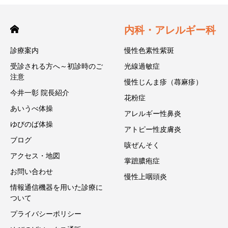
内科・アレルギー科
診療案内
慢性色素性紫斑
受診される方へ～初診時のご
光線過敏症
注意
慢性じんま疹（蕁麻疹）
今井一彰 院長紹介
花粉症
あいうべ体操
アレルギー性鼻炎
ゆびのば体操
アトピー性皮膚炎
ブログ
咳ぜんそく
アクセス・地図
掌蹠膿疱症
お問い合わせ
慢性上咽頭炎
情報通信機器を用いた診療に
ついて
プライバシーポリシー