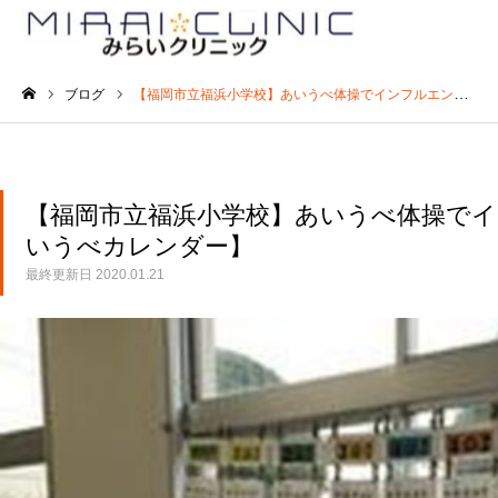
ブログ
【福岡市立福浜小学校】あいうべ体操でインフルエンザの罹患が０名に！【あいうべカレンダー】
ホーム
【福岡市立福浜小学校】あいうべ体操で
いうべカレンダー】
最終更新日
2020.01.21