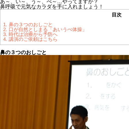
あ～、い～、う～、べ～…やってますか？
鼻呼吸で元気なカラダを手に入れましょう！
目次
1.
鼻の３つのおしごと
2.
口が自然としまる「あいうべ体操」
3.
時代は治療から予防へ
4.
講演のご依頼はこちら
鼻の３つのおしごと