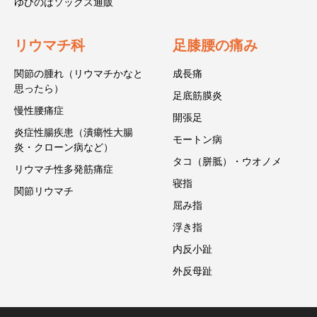
ゆびのばソックス通販
リウマチ科
足膝腰の痛み
関節の腫れ（リウマチかなと
成長痛
思ったら）
足底筋膜炎
慢性腰痛症
開張足
炎症性腸疾患（潰瘍性大腸
モートン病
炎・クローン病など）
タコ（胼胝）・ウオノメ
リウマチ性多発筋痛症
寝指
関節リウマチ
屈み指
浮き指
内反小趾
外反母趾