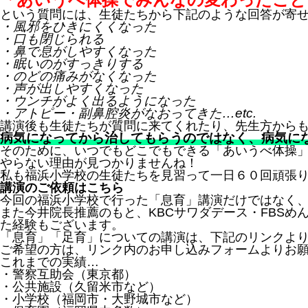
という質問には、生徒たちから下記のような回答が寄
・風邪をひきにくくなった
・口も閉じられる
・鼻で息がしやすくなった
・眠いのがすっきりする
・のどの痛みがなくなった
・声が出しやすくなった
・ウンチがよく出るようになった
・アトピー・副鼻腔炎がなおってきた…etc.
講演後も生徒たちが質問に来てくれたり、先生方から
病気になってから治してもらうのではなく、病気に
そのために、いつでもどこでもできる「あいうべ体操
やらない理由が見つかりませんね！
私も福浜小学校の生徒たちを見習って一日６０回頑張
講演のご依頼はこちら
今回の福浜小学校で行った「息育」講演だけではなく
また今井院長推薦のもと、KBCサワダデース・FBS
た経験もございます。
「息育」「足育」についての講演は、下記のリンクよ
ご希望の方は、リンク内のお申し込みフォームよりお
これまでの実績…
・警察互助会（東京都）
・公共施設（久留米市など）
・小学校（福岡市・大野城市など）