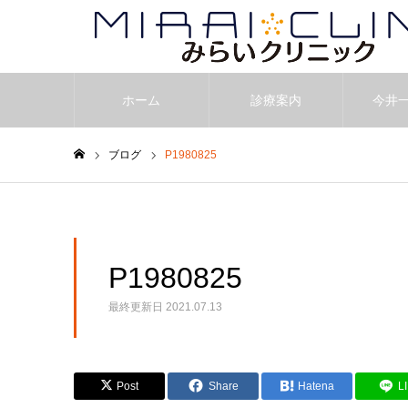
ホーム
診療案内
今井
ブログ
P1980825
ホーム
P1980825
最終更新日
2021.07.13
Post
Share
Hatena
L