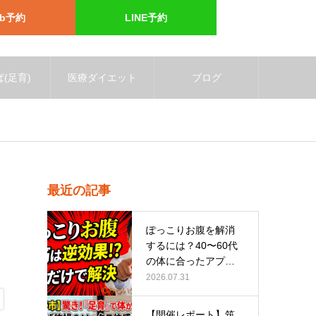
eb予約
LINE予約
(足育)
医療ダイエット
ブログ
最近の記事
ぽっこりお腹を解消
するには？40〜60代
の体に合ったアプロ
ーチ
2026.07.31
【開催レポート】筑