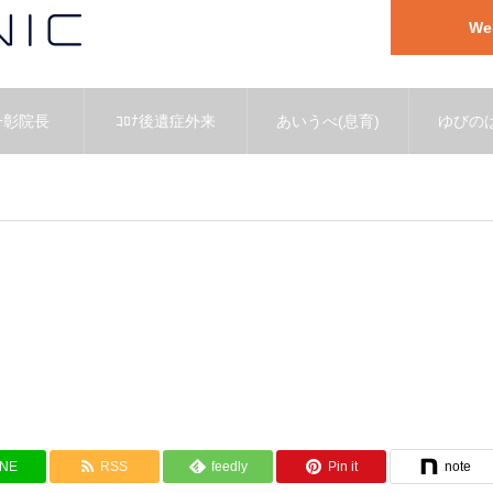
W
一彰院長
ｺﾛﾅ後遺症外来
あいうべ(息育)
ゆびのば
INE
RSS
feedly
Pin it
note