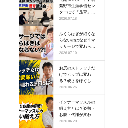
紫野市生涯学習セン
ターにて「足育」講
演会に登壇し…
2026.07.18
ふくらはぎが細くな
らないのはなぜ？マ
ッサージで変わらな
い根本原因
2026.07.10
お尻のストレッチだ
けでヒップは変わ
る？硬さをほぐして
整える正しい方…
2026.06.26
インナーマッスルの
鍛え方とは？姿勢・
お腹・代謝が変わる
トレーニング…
2026.06.20