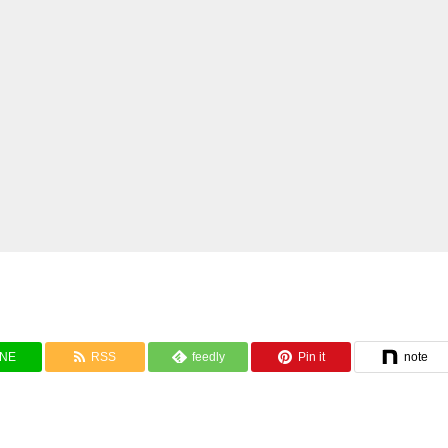
INE
RSS
feedly
Pin it
note