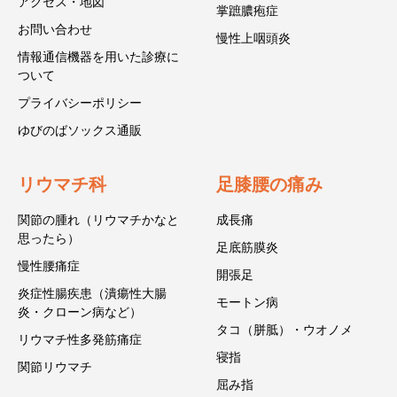
アクセス・地図
掌蹠膿疱症
お問い合わせ
慢性上咽頭炎
情報通信機器を用いた診療に
ついて
プライバシーポリシー
ゆびのばソックス通販
リウマチ科
足膝腰の痛み
関節の腫れ（リウマチかなと
成長痛
思ったら）
足底筋膜炎
慢性腰痛症
開張足
炎症性腸疾患（潰瘍性大腸
モートン病
炎・クローン病など）
タコ（胼胝）・ウオノメ
リウマチ性多発筋痛症
寝指
関節リウマチ
屈み指