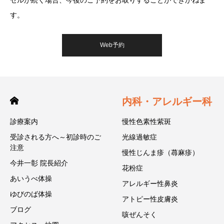
す。
Web予約
内科・アレルギー科
診療案内
慢性色素性紫斑
受診される方へ～初診時のご
光線過敏症
注意
慢性じんま疹（蕁麻疹）
今井一彰 院長紹介
花粉症
あいうべ体操
アレルギー性鼻炎
ゆびのば体操
アトピー性皮膚炎
ブログ
咳ぜんそく