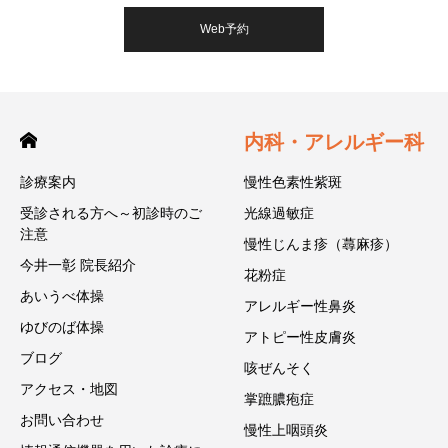
Web予約
内科・アレルギー科
診療案内
慢性色素性紫斑
受診される方へ～初診時のご
光線過敏症
注意
慢性じんま疹（蕁麻疹）
今井一彰 院長紹介
花粉症
あいうべ体操
アレルギー性鼻炎
ゆびのば体操
アトピー性皮膚炎
ブログ
咳ぜんそく
アクセス・地図
掌蹠膿疱症
お問い合わせ
慢性上咽頭炎