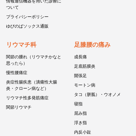
情報通信機器を用いた診療に
ついて
プライバシーポリシー
ゆびのばソックス通販
リウマチ科
足膝腰の痛み
関節の腫れ（リウマチかなと
成長痛
思ったら）
足底筋膜炎
慢性腰痛症
開張足
炎症性腸疾患（潰瘍性大腸
モートン病
炎・クローン病など）
タコ（胼胝）・ウオノメ
リウマチ性多発筋痛症
寝指
関節リウマチ
屈み指
浮き指
内反小趾