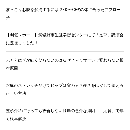
ぽっこりお腹を解消するには？40〜60代の体に合ったアプロー
チ
【開催レポート】筑紫野市生涯学習センターにて「足育」講演会
に登壇しました！
ふくらはぎが細くならないのはなぜ？マッサージで変わらない根
本原因
お尻のストレッチだけでヒップは変わる？硬さをほぐして整える
正しい方法
整形外科に行っても改善しない膝痛の意外な原因！「足育」で導
く根本解決