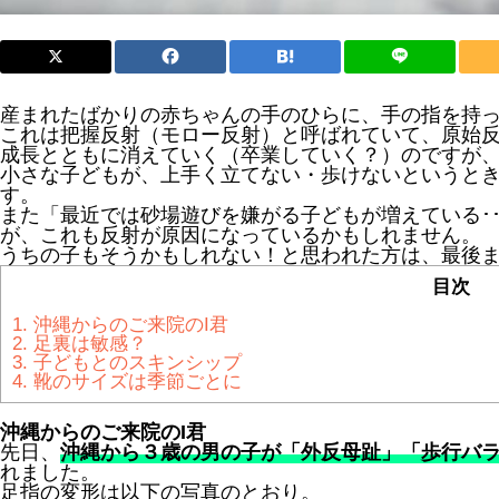
産まれたばかりの赤ちゃんの手のひらに、手の指を持
これは把握反射（モロー反射）と呼ばれていて、原始
成長とともに消えていく（卒業していく？）のですが
小さな子どもが、上手く立てない・歩けないというと
す。
また「最近では砂場遊びを嫌がる子どもが増えている･
が、これも反射が原因になっているかもしれません。
うちの子もそうかもしれない！と思われた方は、最後
目次
1.
沖縄からのご来院のI君
2.
足裏は敏感？
3.
子どもとのスキンシップ
4.
靴のサイズは季節ごとに
沖縄からのご来院のI君
先日、
沖縄から３歳の男の子が「外反母趾」「歩行バ
れました。
足指の変形は以下の写真のとおり。