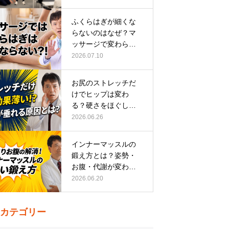
ふくらはぎが細くな
らないのはなぜ？マ
ッサージで変わらな
い根本原因
2026.07.10
お尻のストレッチだ
けでヒップは変わ
る？硬さをほぐして
整える正しい方…
2026.06.26
インナーマッスルの
鍛え方とは？姿勢・
お腹・代謝が変わる
トレーニング…
2026.06.20
カテゴリー