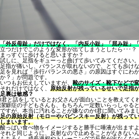
「外反母趾」だけではなく、「内反小趾」「屈み趾」
立つだけでこのような変形が出てしまうとしたら･･･？
まっすぐに歩けると思いますか？
試しに、足指をギューっと曲げて歩いてみてください
足指が痛いし、バランスが取れないので、とても歩け
足を見れば「歩行バランスの悪さ」の原因はすぐにわ
か？」が問題です。
いつもお伝えしていますが、
靴のサイズ・靴下などで
それだけではなく、
原始反射が残っているせいで足指
足裏は敏感？
I君と話をしているとお父さんが面白いことを教えてく
潔癖症の子どもさんも、もちろん一定数いらっしゃる
ですが、本当に汚れることが嫌なのかI君に聞いてみま
足の原始反射（モローやバビンスキー反射）が残って
しまいます。
酸っぱい食べ物をイメージすると勝手に唾液が出ます
それと同じように、反射なので止めることがなきない
もちろん、成長過程やトレーニングで反射が出なくな