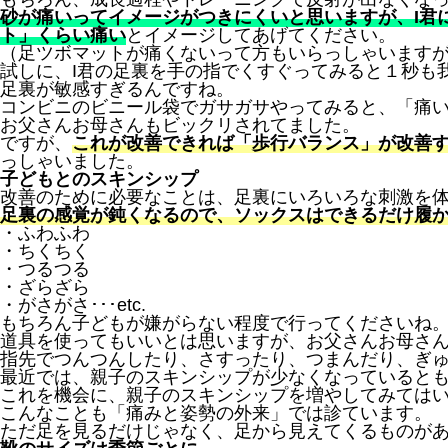
砂が痛いってイメージがつきにくいと思いますが、I君
ト」くらい痛い
とイメージしてあげてください。
（足ツボマットが痛くないって方もいらっしゃいますが
試しに、I君の足裏を手の指でくすぐってみると１秒も
足裏が敏感すぎるんですね。
コンビニのビニール袋でガサガサやってみると、「痛い！
お父さんお母さんもビックリされてました。
ですが、
これが改善できれば「歩行バランス」が改善
っしゃいました。
子どもとのスキンシップ
改善のために必要なことは、足裏にいろいろな刺激を
足裏の感覚が鈍くなるので、ソックスはできるだけ履
・ふわふわ
・ちくちく
・つるつる
・ざらざら
・がさがさ･･･etc.
もちろん子どもが嫌がらない程度で行ってくださいね
道具を使ってもいいとは思いますが、お父さんお母さ
指先でつんつんしたり、さすったり、つまんだり、ぎ
最近では、親子のスキンシップが少なくなっていると
これを機会に、親子のスキンシップを増やしてみては
こんなことも「痛みと姿勢の外来」では診ています。
ただ足を見るだけじゃなく、足から見えてくるものが