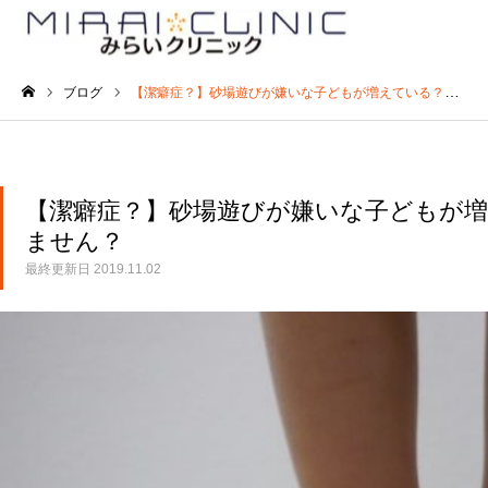
ブログ
【潔癖症？】砂場遊びが嫌いな子どもが増えている？原因は原始反射かもしれません？
ホーム
【潔癖症？】砂場遊びが嫌いな子どもが
ません？
最終更新日
2019.11.02