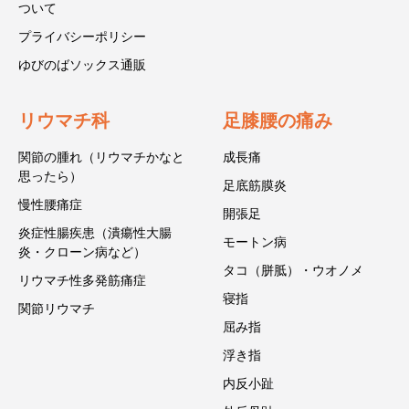
ついて
プライバシーポリシー
ゆびのばソックス通販
リウマチ科
足膝腰の痛み
関節の腫れ（リウマチかなと
成長痛
思ったら）
足底筋膜炎
慢性腰痛症
開張足
炎症性腸疾患（潰瘍性大腸
モートン病
炎・クローン病など）
タコ（胼胝）・ウオノメ
リウマチ性多発筋痛症
寝指
関節リウマチ
屈み指
浮き指
内反小趾