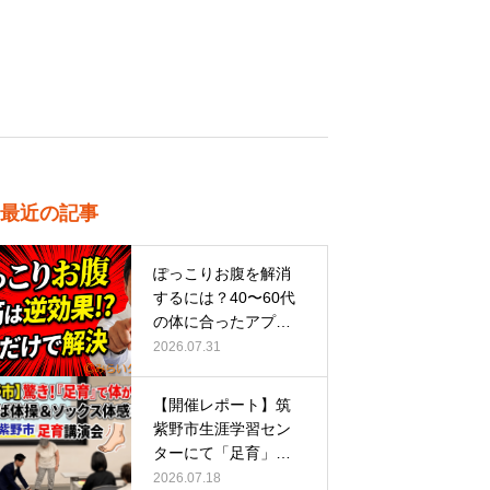
最近の記事
ぽっこりお腹を解消
するには？40〜60代
の体に合ったアプロ
ーチ
2026.07.31
【開催レポート】筑
紫野市生涯学習セン
ターにて「足育」講
演会に登壇し…
2026.07.18