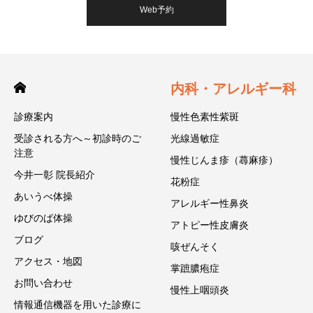
Web予約
内科・アレルギー科
診療案内
慢性色素性紫斑
受診される方へ～初診時のご
光線過敏症
注意
慢性じんま疹（蕁麻疹）
今井一彰 院長紹介
花粉症
あいうべ体操
アレルギー性鼻炎
ゆびのば体操
アトピー性皮膚炎
ブログ
咳ぜんそく
アクセス・地図
掌蹠膿疱症
お問い合わせ
慢性上咽頭炎
情報通信機器を用いた診療に