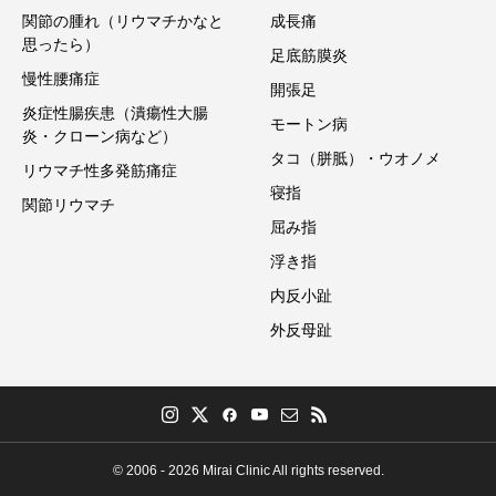
関節の腫れ（リウマチかなと
成長痛
思ったら）
足底筋膜炎
慢性腰痛症
開張足
炎症性腸疾患（潰瘍性大腸
モートン病
炎・クローン病など）
タコ（胼胝）・ウオノメ
リウマチ性多発筋痛症
寝指
関節リウマチ
屈み指
浮き指
内反小趾
外反母趾
© 2006 - 2026 Mirai Clinic All rights reserved.