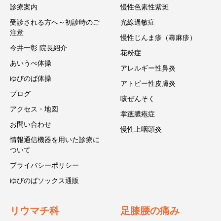
診療案内
慢性色素性紫斑
受診される方へ～初診時のご
光線過敏症
注意
慢性じんま疹（蕁麻疹）
今井一彰 院長紹介
花粉症
あいうべ体操
アレルギー性鼻炎
ゆびのば体操
アトピー性皮膚炎
ブログ
咳ぜんそく
アクセス・地図
掌蹠膿疱症
お問い合わせ
慢性上咽頭炎
情報通信機器を用いた診療に
ついて
プライバシーポリシー
ゆびのばソックス通販
リウマチ科
足膝腰の痛み