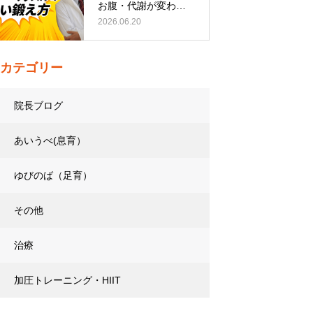
お腹・代謝が変わる
トレーニング…
2026.06.20
カテゴリー
院長ブログ
あいうべ(息育）
ゆびのば（足育）
その他
治療
加圧トレーニング・HIIT