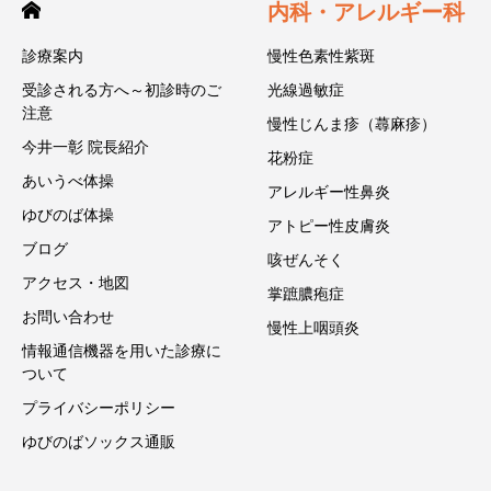
内科・アレルギー科
診療案内
慢性色素性紫斑
受診される方へ～初診時のご
光線過敏症
注意
慢性じんま疹（蕁麻疹）
今井一彰 院長紹介
花粉症
あいうべ体操
アレルギー性鼻炎
ゆびのば体操
アトピー性皮膚炎
ブログ
咳ぜんそく
アクセス・地図
掌蹠膿疱症
お問い合わせ
慢性上咽頭炎
情報通信機器を用いた診療に
ついて
プライバシーポリシー
ゆびのばソックス通販