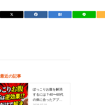
最近の記事
ぽっこりお腹を解消
するには？40〜60代
の体に合ったアプロ
ーチ
2026.07.31