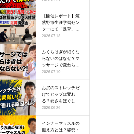
【開催レポート】筑
紫野市生涯学習セン
ターにて「足育」講
演会に登壇し…
2026.07.18
ふくらはぎが細くな
らないのはなぜ？マ
ッサージで変わらな
い根本原因
2026.07.10
お尻のストレッチだ
けでヒップは変わ
る？硬さをほぐして
整える正しい方…
2026.06.26
インナーマッスルの
鍛え方とは？姿勢・