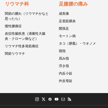
リウマチ科
足膝腰の痛み
関節の腫れ（リウマチかなと
成長痛
思ったら）
足底筋膜炎
慢性腰痛症
開張足
炎症性腸疾患（潰瘍性大腸
モートン病
炎・クローン病など）
タコ（胼胝）・ウオノメ
リウマチ性多発筋痛症
寝指
関節リウマチ
屈み指
浮き指
内反小趾
外反母趾