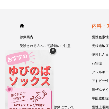
HOME
内科・
診療案内
慢性色素性
受診される方へ～初診時のご注意
光線過敏症
×
今井一彰 院長紹介
慢性じんま
あいうべ体操
花粉症
ゆびのば体操
アレルギー
ブログ
アトピー性
アクセス・地図
咳ぜんそく
お問い合わせ
掌蹠膿疱症
情報通信機器を用いた診療について
慢性上咽頭