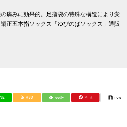
腰の痛みに効果的。足指袋の特殊な構造により変
、矯正五本指ソックス「ゆびのばソックス」通販
INE
RSS
feedly
Pin it
note