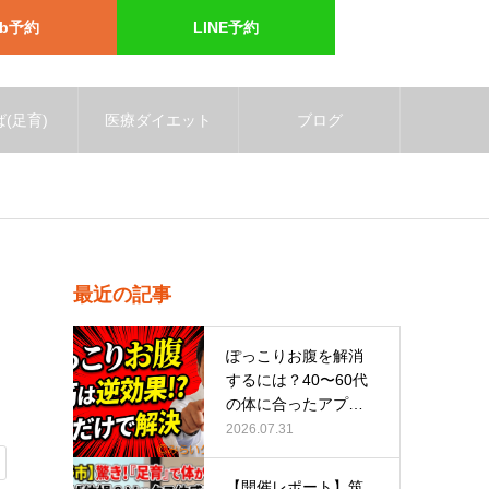
eb予約
LINE予約
(足育)
医療ダイエット
ブログ
最近の記事
ぽっこりお腹を解消
するには？40〜60代
の体に合ったアプロ
ーチ
2026.07.31
【開催レポート】筑