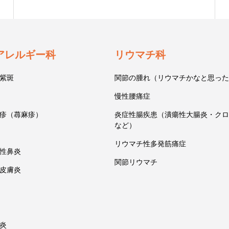
アレルギー科
リウマチ科
紫斑
関節の腫れ（リウマチかなと思った
慢性腰痛症
疹（蕁麻疹）
炎症性腸疾患（潰瘍性大腸炎・クロ
など）
リウマチ性多発筋痛症
性鼻炎
関節リウマチ
皮膚炎
炎