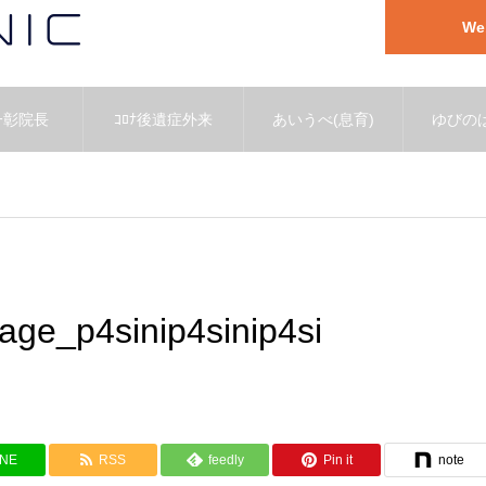
W
一彰院長
ｺﾛﾅ後遺症外来
あいうべ(息育)
ゆびのば
ge_p4sinip4sinip4si
INE
RSS
feedly
Pin it
note