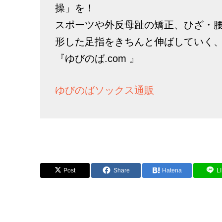
操」を！
スポーツや外反母趾の矯正、ひざ・
形した足指をきちんと伸ばしていく
『ゆびのば.com 』
ゆびのばソックス通販
Post
Share
Hatena
L