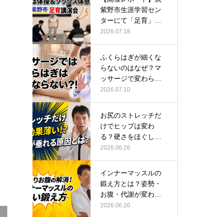
紫野市生涯学習セン
ターにて「足育」講
演会に登壇し…
2026.07.18
ふくらはぎが細くな
らないのはなぜ？マ
ッサージで変わらな
い根本原因
2026.07.10
お尻のストレッチだ
けでヒップは変わ
る？硬さをほぐして
整える正しい方…
2026.06.26
インナーマッスルの
鍛え方とは？姿勢・
お腹・代謝が変わる
トレーニング…
2026.06.20