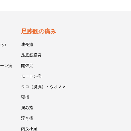
足膝腰の痛み
ら）
成長痛
足底筋膜炎
ーン病
開張足
モートン病
タコ（胼胝）・ウオノメ
寝指
屈み指
浮き指
内反小趾