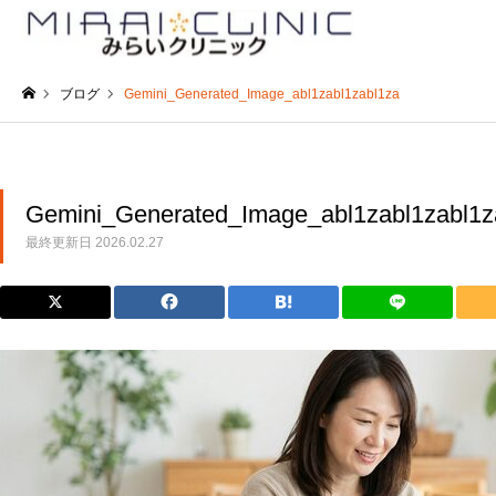
ブログ
Gemini_Generated_Image_abl1zabl1zabl1za
ホーム
Gemini_Generated_Image_abl1zabl1zabl1z
最終更新日
2026.02.27