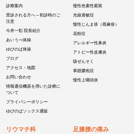
診療案内
慢性色素性紫斑
受診される方へ～初診時のご
光線過敏症
注意
慢性じんま疹（蕁麻疹）
今井一彰 院長紹介
花粉症
あいうべ体操
アレルギー性鼻炎
ゆびのば体操
アトピー性皮膚炎
ブログ
咳ぜんそく
アクセス・地図
掌蹠膿疱症
お問い合わせ
慢性上咽頭炎
情報通信機器を用いた診療に
ついて
プライバシーポリシー
ゆびのばソックス通販
リウマチ科
足膝腰の痛み