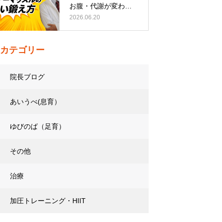
お腹・代謝が変わる
トレーニング…
2026.06.20
カテゴリー
院長ブログ
あいうべ(息育）
ゆびのば（足育）
その他
治療
加圧トレーニング・HIIT