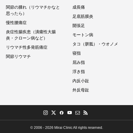
関節の腫れ（リウマチかなと
成長痛
思ったら）
足底筋膜炎
慢性腰痛症
開張足
炎症性腸疾患（潰瘍性大腸
モートン病
炎・クローン病など）
タコ（胼胝）・ウオノメ
リウマチ性多発筋痛症
寝指
関節リウマチ
屈み指
浮き指
内反小趾
外反母趾
© 2006 - 2026 Mirai Clinic All rights reserved.