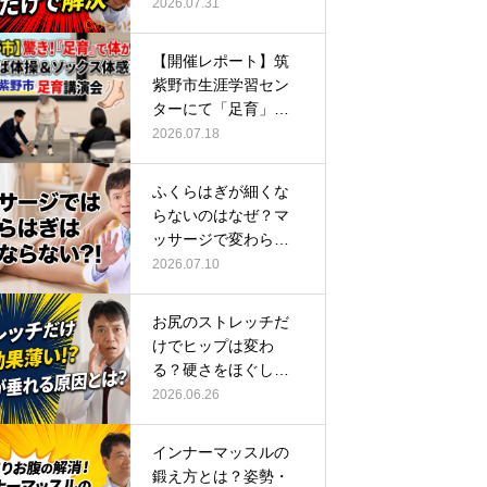
ーチ
2026.07.31
【開催レポート】筑
紫野市生涯学習セン
ターにて「足育」講
演会に登壇し…
2026.07.18
ふくらはぎが細くな
らないのはなぜ？マ
ッサージで変わらな
い根本原因
2026.07.10
お尻のストレッチだ
けでヒップは変わ
る？硬さをほぐして
整える正しい方…
2026.06.26
インナーマッスルの
鍛え方とは？姿勢・