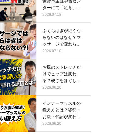
紫野市生涯学習セン
ターにて「足育」講
演会に登壇し…
2026.07.18
ふくらはぎが細くな
らないのはなぜ？マ
ッサージで変わらな
い根本原因
2026.07.10
お尻のストレッチだ
けでヒップは変わ
る？硬さをほぐして
整える正しい方…
2026.06.26
インナーマッスルの
鍛え方とは？姿勢・
お腹・代謝が変わる
トレーニング…
2026.06.20