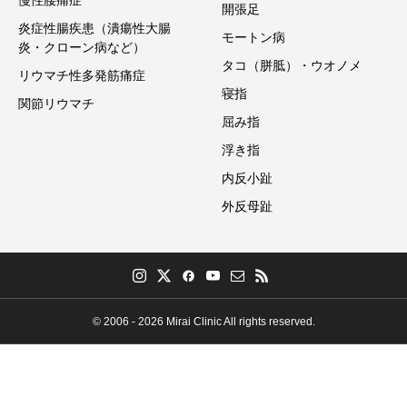
開張足
炎症性腸疾患（潰瘍性大腸
モートン病
炎・クローン病など）
タコ（胼胝）・ウオノメ
リウマチ性多発筋痛症
寝指
関節リウマチ
屈み指
浮き指
内反小趾
外反母趾
© 2006 - 2026 Mirai Clinic All rights reserved.