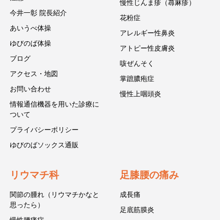
慢性じんま疹（蕁麻疹）
今井一彰 院長紹介
花粉症
あいうべ体操
アレルギー性鼻炎
ゆびのば体操
アトピー性皮膚炎
ブログ
咳ぜんそく
アクセス・地図
掌蹠膿疱症
お問い合わせ
慢性上咽頭炎
情報通信機器を用いた診療に
ついて
プライバシーポリシー
ゆびのばソックス通販
リウマチ科
足膝腰の痛み
関節の腫れ（リウマチかなと
成長痛
思ったら）
足底筋膜炎
慢性腰痛症