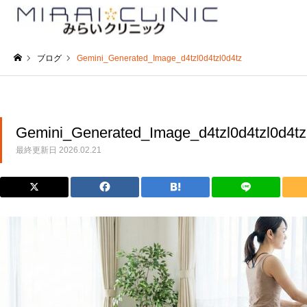
ブログ
Gemini_Generated_Image_d4tzl0d4tzl0d4tz
ホーム
Gemini_Generated_Image_d4tzl0d4tzl0d4tz
最終更新日
2026.02.21