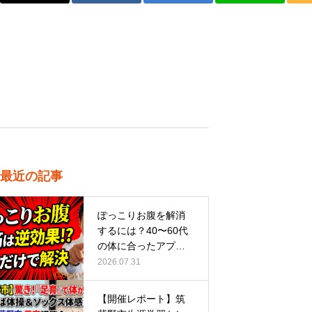
最近の記事
ぽっこりお腹を解消
するには？40〜60代
の体に合ったアプロ
ーチ
2026.07.31
【開催レポート】筑