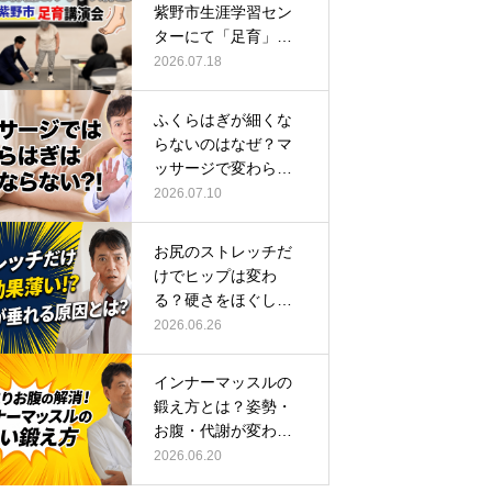
紫野市生涯学習セン
ターにて「足育」講
演会に登壇し…
2026.07.18
ふくらはぎが細くな
らないのはなぜ？マ
ッサージで変わらな
い根本原因
2026.07.10
お尻のストレッチだ
けでヒップは変わ
る？硬さをほぐして
整える正しい方…
2026.06.26
インナーマッスルの
鍛え方とは？姿勢・
お腹・代謝が変わる
トレーニング…
2026.06.20