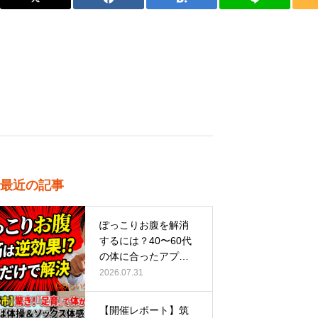
最近の記事
ぽっこりお腹を解消
するには？40〜60代
の体に合ったアプロ
ーチ
2026.07.31
【開催レポート】筑