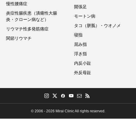
慢性腰痛症
開張足
炎症性腸疾患（潰瘍性大腸
モートン病
炎・クローン病など）
タコ（胼胝）・ウオノメ
リウマチ性多発筋痛症
寝指
関節リウマチ
屈み指
浮き指
内反小趾
外反母趾
© 2006 - 2026 Mirai Clinic All rights reserved.