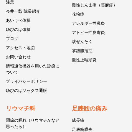
注意
慢性じんま疹（蕁麻疹）
今井一彰 院長紹介
花粉症
あいうべ体操
アレルギー性鼻炎
ゆびのば体操
アトピー性皮膚炎
ブログ
咳ぜんそく
アクセス・地図
掌蹠膿疱症
お問い合わせ
慢性上咽頭炎
情報通信機器を用いた診療に
ついて
プライバシーポリシー
ゆびのばソックス通販
リウマチ科
足膝腰の痛み
関節の腫れ（リウマチかなと
成長痛
思ったら）
足底筋膜炎