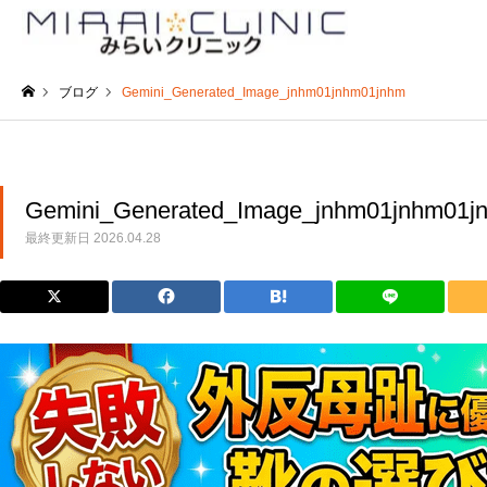
ブログ
Gemini_Generated_Image_jnhm01jnhm01jnhm
ホーム
Gemini_Generated_Image_jnhm01jnhm01j
最終更新日
2026.04.28