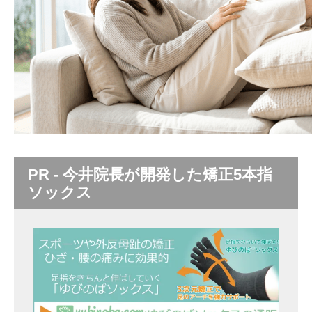
PR - 今井院長が開発した矯正5本指
ソックス