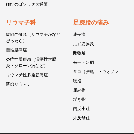
ゆびのばソックス通販
リウマチ科
足膝腰の痛み
関節の腫れ（リウマチかなと
成長痛
思ったら）
足底筋膜炎
慢性腰痛症
開張足
炎症性腸疾患（潰瘍性大腸
モートン病
炎・クローン病など）
タコ（胼胝）・ウオノメ
リウマチ性多発筋痛症
寝指
関節リウマチ
屈み指
浮き指
内反小趾
外反母趾