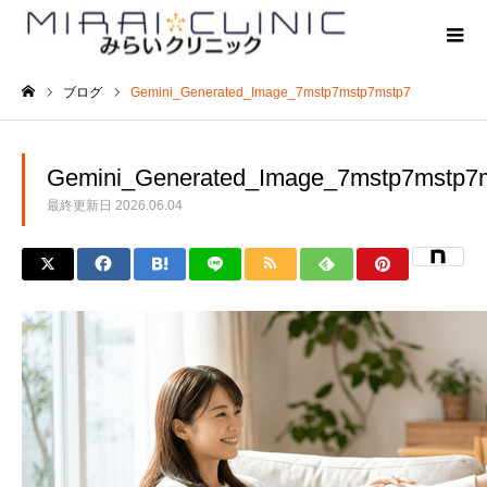
ブログ
Gemini_Generated_Image_7mstp7mstp7mstp7
ホーム
Gemini_Generated_Image_7mstp7mstp7
最終更新日
2026.06.04