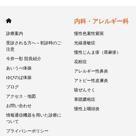
内科・アレルギー科
診療案内
慢性色素性紫斑
受診される方へ～初診時のご
光線過敏症
注意
慢性じんま疹（蕁麻疹）
今井一彰 院長紹介
花粉症
あいうべ体操
アレルギー性鼻炎
ゆびのば体操
アトピー性皮膚炎
ブログ
咳ぜんそく
アクセス・地図
掌蹠膿疱症
お問い合わせ
慢性上咽頭炎
情報通信機器を用いた診療に
ついて
プライバシーポリシー