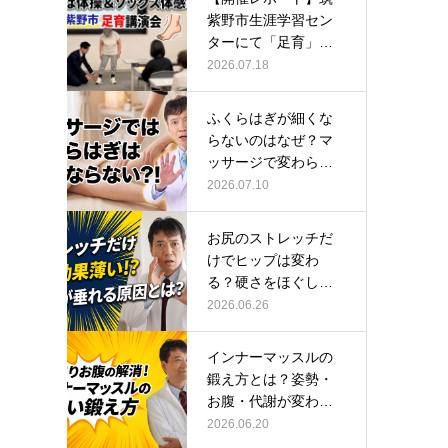
紫野市生涯学習セン
ターにて「足育」講
演会に登壇し…
2026.07.18
ふくらはぎが細くな
らないのはなぜ？マ
ッサージで変わらな
い根本原因
2026.07.10
お尻のストレッチだ
けでヒップは変わ
る？硬さをほぐして
整える正しい方…
2026.06.26
インナーマッスルの
鍛え方とは？姿勢・
お腹・代謝が変わる
トレーニング…
2026.06.20