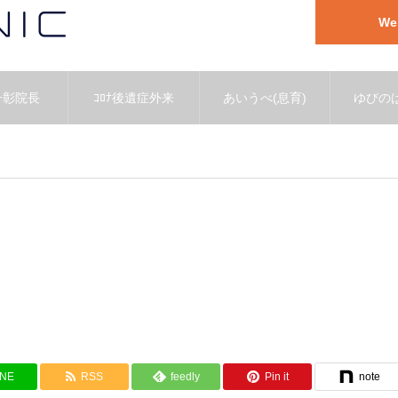
W
一彰院長
ｺﾛﾅ後遺症外来
あいうべ(息育)
ゆびのば
INE
RSS
feedly
Pin it
note