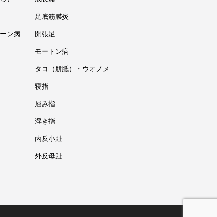
足底筋膜炎
ーン病
開張足
モートン病
タコ（胼胝）・ウオノメ
寝指
屈み指
浮き指
内反小趾
外反母趾