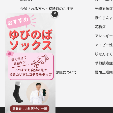
受診される方へ～初診時のご注意
光線過敏症
×
今井一彰 院長紹介
慢性じんま
あいうべ体操
花粉症
ゆびのば体操
アレルギー
ブログ
アトピー性
アクセス・地図
咳ぜんそく
お問い合わせ
掌蹠膿疱症
情報通信機器を用いた診療について
慢性上咽頭
プライバシーポリシー
ゆびのばソックス通販