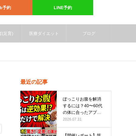
eb予約
LINE予約
(足育)
医療ダイエット
ブログ
最近の記事
ぽっこりお腹を解消
するには？40〜60代
の体に合ったアプロ
ーチ
2026.07.31
【開催レポート】筑