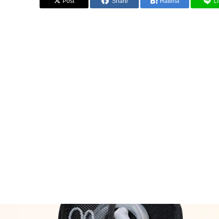
Post
Share
Hatena
L