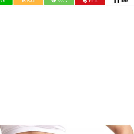
INE
RSS
feedly
Pin it
note