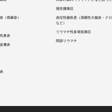
慢性腰痛症
疹（蕁麻疹）
炎症性腸疾患（潰瘍性大腸炎・クロ
など）
リウマチ性多発筋痛症
性鼻炎
関節リウマチ
皮膚炎
炎