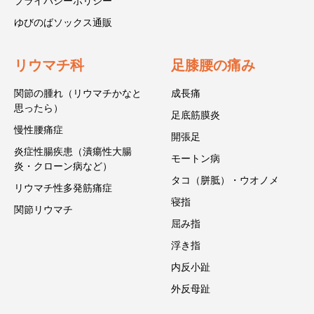
プライバシーポリシー
ゆびのばソックス通販
リウマチ科
足膝腰の痛み
関節の腫れ（リウマチかなと
成長痛
思ったら）
足底筋膜炎
慢性腰痛症
開張足
炎症性腸疾患（潰瘍性大腸
モートン病
炎・クローン病など）
タコ（胼胝）・ウオノメ
リウマチ性多発筋痛症
寝指
関節リウマチ
屈み指
浮き指
内反小趾
外反母趾