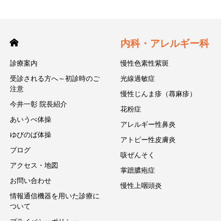
内科・アレルギー科
診療案内
慢性色素性紫斑
受診される方へ～初診時のご
光線過敏症
注意
慢性じんま疹（蕁麻疹）
今井一彰 院長紹介
花粉症
あいうべ体操
アレルギー性鼻炎
ゆびのば体操
アトピー性皮膚炎
ブログ
咳ぜんそく
アクセス・地図
掌蹠膿疱症
お問い合わせ
慢性上咽頭炎
情報通信機器を用いた診療に
ついて