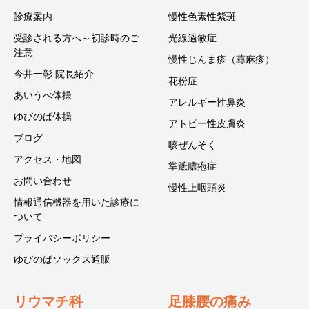
診療案内
慢性色素性紫斑
受診される方へ～初診時のご
光線過敏症
注意
慢性じんま疹（蕁麻疹）
今井一彰 院長紹介
花粉症
あいうべ体操
アレルギー性鼻炎
ゆびのば体操
アトピー性皮膚炎
ブログ
咳ぜんそく
アクセス・地図
掌蹠膿疱症
お問い合わせ
慢性上咽頭炎
情報通信機器を用いた診療に
ついて
プライバシーポリシー
ゆびのばソックス通販
リウマチ科
足膝腰の痛み