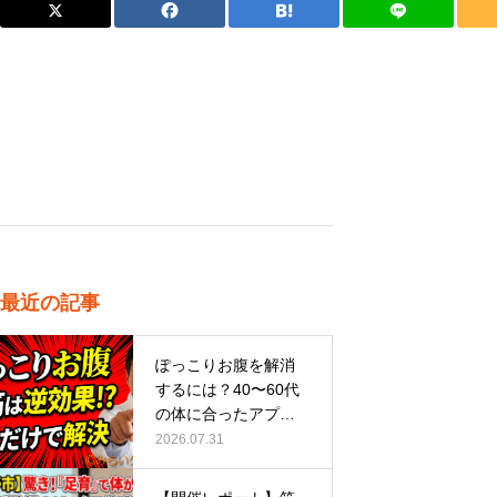
最近の記事
ぽっこりお腹を解消
するには？40〜60代
の体に合ったアプロ
ーチ
2026.07.31