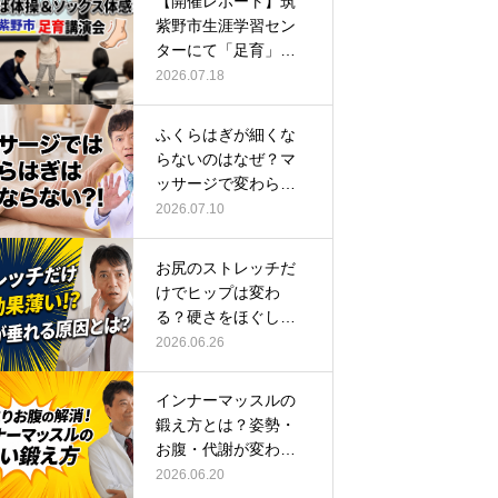
【開催レポート】筑
紫野市生涯学習セン
ターにて「足育」講
演会に登壇し…
2026.07.18
ふくらはぎが細くな
らないのはなぜ？マ
ッサージで変わらな
い根本原因
2026.07.10
お尻のストレッチだ
けでヒップは変わ
る？硬さをほぐして
整える正しい方…
2026.06.26
インナーマッスルの
鍛え方とは？姿勢・
お腹・代謝が変わる
トレーニング…
2026.06.20