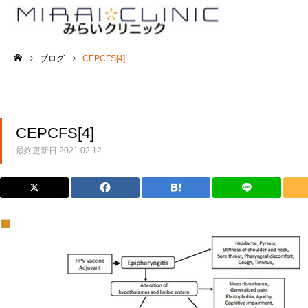
ブログ
CEPCFS[4]
ホーム
CEPCFS[4]
最終更新日
2021.02.12