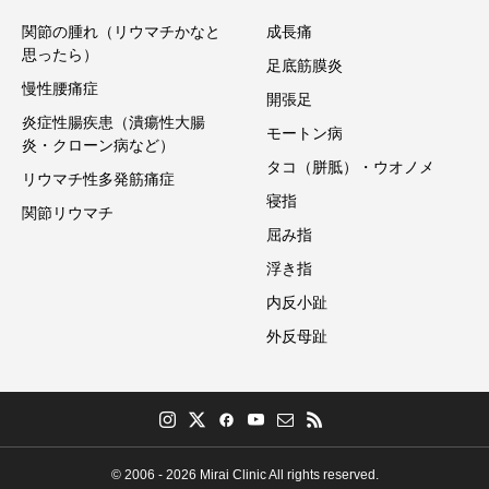
関節の腫れ（リウマチかなと
成長痛
思ったら）
足底筋膜炎
慢性腰痛症
開張足
炎症性腸疾患（潰瘍性大腸
モートン病
炎・クローン病など）
タコ（胼胝）・ウオノメ
リウマチ性多発筋痛症
寝指
関節リウマチ
屈み指
浮き指
内反小趾
外反母趾
© 2006 - 2026 Mirai Clinic All rights reserved.