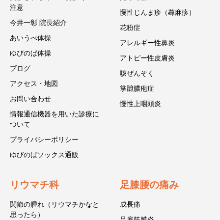
注意
慢性じんま疹（蕁麻疹）
今井一彰 院長紹介
花粉症
あいうべ体操
アレルギー性鼻炎
ゆびのば体操
アトピー性皮膚炎
ブログ
咳ぜんそく
アクセス・地図
掌蹠膿疱症
お問い合わせ
慢性上咽頭炎
情報通信機器を用いた診療に
ついて
プライバシーポリシー
ゆびのばソックス通販
リウマチ科
足膝腰の痛み
関節の腫れ（リウマチかなと
成長痛
思ったら）
足底筋膜炎