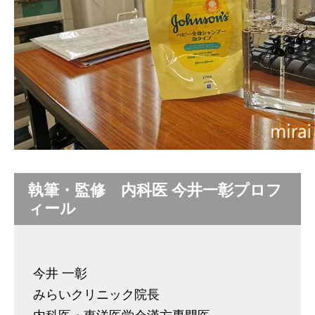
執筆・監修 内科医 今井一彰プロフ
ィール
今井 一彰
みらいクリニック院長