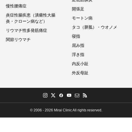
慢性腰痛症
開張足
炎症性腸疾患（潰瘍性大腸
モートン病
炎・クローン病など）
タコ（胼胝）・ウオノメ
リウマチ性多発筋痛症
寝指
関節リウマチ
屈み指
浮き指
内反小趾
外反母趾
© 2006 - 2026 Mirai Clinic All rights reserved.