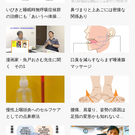
いびきと睡眠時無呼吸症候群
鼻づまりと上あごには密接な
の治療にも「あいうべ体操…
関係あり
漫画家・魚戸おさむ先生に聞
口臭を減らすならまず唾液腺
く その1
マッサージ
慢性上咽頭炎へのセルフケア
腰痛、肩凝り、姿勢の原因は
としての点鼻療法
足指の変形かも知れない2…