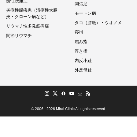
慢性腰痛症
開張足
炎症性腸疾患（潰瘍性大腸
モートン病
炎・クローン病など）
タコ（胼胝）・ウオノメ
リウマチ性多発筋痛症
寝指
関節リウマチ
屈み指
浮き指
内反小趾
外反母趾
© 2006 - 2026 Mirai Clinic All rights reserved.