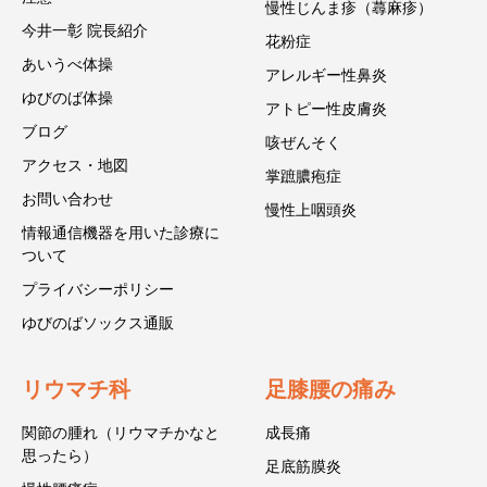
慢性じんま疹（蕁麻疹）
今井一彰 院長紹介
花粉症
あいうべ体操
アレルギー性鼻炎
ゆびのば体操
アトピー性皮膚炎
ブログ
咳ぜんそく
アクセス・地図
掌蹠膿疱症
お問い合わせ
慢性上咽頭炎
情報通信機器を用いた診療に
ついて
プライバシーポリシー
ゆびのばソックス通販
リウマチ科
足膝腰の痛み
関節の腫れ（リウマチかなと
成長痛
思ったら）
足底筋膜炎