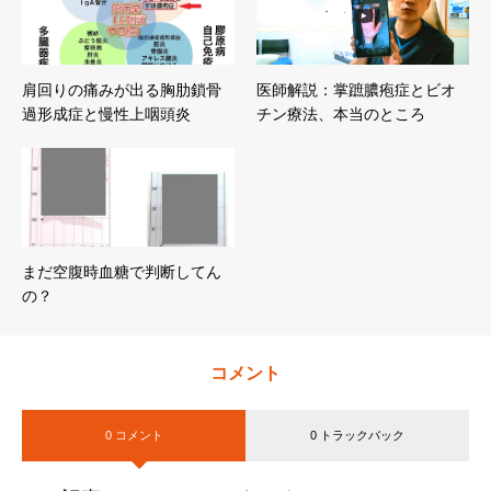
肩回りの痛みが出る胸肋鎖骨
医師解説：掌蹠膿疱症とビオ
過形成症と慢性上咽頭炎
チン療法、本当のところ
まだ空腹時血糖で判断してん
の？
コメント
0 コメント
0 トラックバック