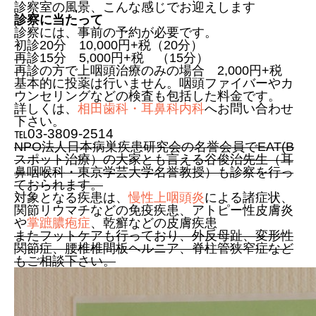
診察室の風景、こんな感じでお迎えします
診察に当たって
診察には、事前の予約が必要です。
初診20分 10,000円+税（20分）
再診15分 5,000円+税 （15分）
再診の方で上咽頭治療のみの場合 2,000円+税
基本的に投薬は行いません。咽頭ファイバーやカ
ウンセリングなどの検査も包括した料金です。
詳しくは、
相田歯科・耳鼻科内科
へお問い合わせ
下さい。
℡03-3809-2514
NPO法人日本病巣疾患研究会の名誉会員でEAT(B
スポット治療）の大家とも言える谷俊治先生（耳
鼻咽喉科・東京学芸大学名誉教授）も診察を行っ
ておられます。
対象となる疾患は、
慢性上咽頭炎
による諸症状、
関節リウマチなどの免疫疾患、アトピー性皮膚炎
や
掌蹠膿疱症
、乾癬などの皮膚疾患
またフットケアも行っており、外反母趾、変形性
関節症、腰椎椎間板ヘルニア、脊柱管狭窄症など
もご相談下さい。