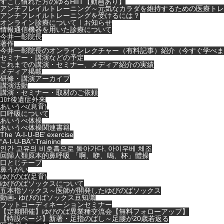
すこし慣れた方のゆるHIIT【動画あり】
アンチフレイルトレーニング～元気なカラダを維持するための医療トレ
アンチフレイルトレーニングを受けるには？
オンライン診療について｜お知らせ
情報通信機器を用いた診療について
今井一彰院長
著作
今井一彰院長のオンラインレクチャー（有料記事）紹介（今すぐ学べま
セミナー・講演などの予定
これまでの講演・セミナー、メディア紹介の実績
メディア掲載
研修・講演アーカイブ
講演活動
講演・セミナー・取材のご依頼
ｺﾛﾅ後遺症外来
あいうべ(息育)
口呼吸について
あいうべ体操
あいうべ体操関連書籍
The ‘A-I-U-BE’ exercise
“A-I-U-BÄ”-Training
인간 고유의 비호흡으로 돌아가다, 아이우베 체조
回歸人類原本的鼻呼吸 「啊、咿、嗚、杯」體操
口とじテープ
鼻うがい
ゆびのば(足育)
ゆびのばソックスについて
五本指ソックス～医師が開発したゆびのばソックス
動画- ゆびのばソックス豆知識
フットコーディネーションセミナー
【定期開催】ゆびのば異業種交流会【無料フォローアップ】
【特設ページ】新著・足指のばし～足腰が20歳若返る