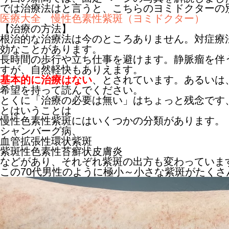
では治療法はと言うと、こちらのヨミドクターの
医療大全 慢性色素性紫斑（ヨミドクター）
【治療の方法】
根治的な治療法は今のところありません。対症療
効なことがあります。
長時間の歩行や立ち仕事を避けます。静脈瘤を伴
すが、自然軽快もありえます。
基本的に治療はない
、とされています。あるいは
希望を持って読んでください。
とくに「治療の必要は無い」はちょっと残念です
とはいうことは
慢性色素性紫斑にはいくつかの分類があります。
シャンバーグ病、
血管拡張性環状紫斑
紫斑性色素性苔癬状皮膚炎
などがあり、それぞれ紫斑の出方も変わっていま
この70代男性のように極小～小さな紫斑がたく