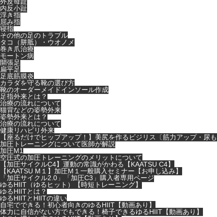
外反母趾
内反小趾
浮き指
屈み指
寝指
その他の足のトラブル
タコ（胼胝）・ウオノメ
巻き爪治療
モートン病
開張足
扁平足
足底筋膜炎
カラダを守る靴の選び方
靴のオーダーメイドインソール作成
足指外来とは？
治療の流れについて
猫背などの姿勢外来
姿勢外来とは？
治療の流れについて
健康リハビリ外来
【座るだけでヒップアップ！】美尻を作るビジリス〔筋力アップ・尿も
加圧トレーニングについて医師が解説
加圧M1
空圧式の加圧トレーニングのメリットについて
【加圧サイクルC4】運動の常識がかわる【KAATSU C4】
【KAATSU M１】加圧M１一般購入セミナー【お申し込み】
「加圧サイクル2.0」「加圧C3」購入者専用ページ
ゆるHIIT（ゆるヒット）【時短トレーニング】
ゆるHIITとは？
ゆるHIITとHIITの違い
自宅でできる！初心者向きのゆるHIIT【動画あり】
体力に自信がない方でもできる！椅子できるゆるHIIT【動画あり】