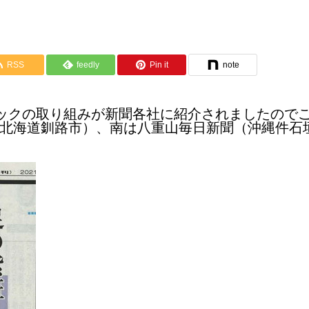
RSS
feedly
Pin it
note
ックの取り組みが新聞各社に紹介されましたので
(北海道釧路市）、南は八重山毎日新聞（沖縄件石