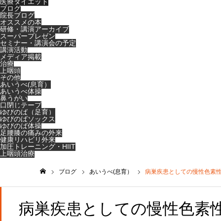
医療ダイエット
ブログ
院長ブログ
オススメの本
研修・講演アーカイブ
スーパープレゼン
セミナー・講演会の予定
講演活動
メディア掲載
治療
上咽頭
その他
あいうべ(息育）
あいうべ体操
鼻うがい
口閉じテープ
ゆびのば（足育）
ゆびのばソックス
ゆびのば体操
足腰膝の痛みの外来
健康リハビリ外来
加圧トレーニング・HIIT
上咽頭治療
ブログ
あいうべ(息育）
病巣疾患としての慢性色素
ホーム
病巣疾患としての慢性色素