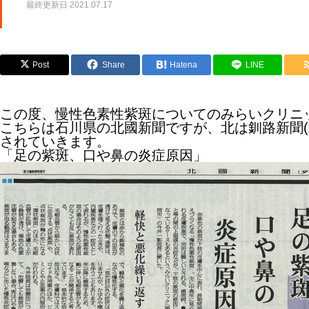
最終更新日
2021.07.17
Post
Share
Hatena
LINE
この度、慢性色素性紫斑についてのみらいクリニ
こちらは石川県の北國新聞ですが、北は釧路新聞
されていきます。
「足の紫斑、口や鼻の炎症原因」