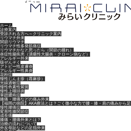
メニュー
ホーム
診療案内
受診される方へ～クリニック案内
リウマチ外来
関節リウマチ
リウマチ性多発筋痛症
リウマチかなと思ったら（関節の腫れ）
炎症性腸疾患（潰瘍性大腸炎・クローン病など）
アレルギー外来
咳ぜんそく
アトピー性皮膚炎
アレルギー性鼻炎
花粉症
慢性じんま疹（蕁麻疹）
光線過敏症
慢性色素性紫斑
慢性上咽頭炎
掌蹠膿疱症
膝痛・腰痛などの痛み外来
【福岡の病院】AKA療法とは？ごく微小な力で腰・膝・肩の痛みから
慢性腰痛症
変形性膝関節症
成長痛
膝痛・腰痛外来とは？
治療の流れについて
外反母趾などの足指外来