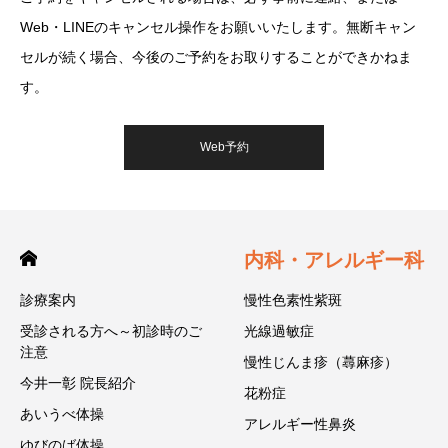
Web・LINEのキャンセル操作をお願いいたします。無断キャン
セルが続く場合、今後のご予約をお取りすることができかねま
す。
Web予約
内科・アレルギー科
診療案内
慢性色素性紫斑
受診される方へ～初診時のご
光線過敏症
注意
慢性じんま疹（蕁麻疹）
今井一彰 院長紹介
花粉症
あいうべ体操
アレルギー性鼻炎
ゆびのば体操