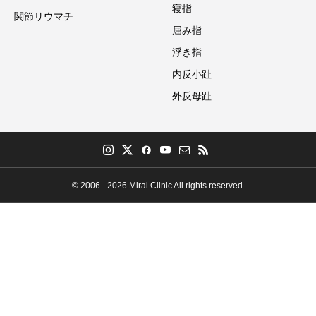
寝指
関節リウマチ
屈み指
浮き指
内反小趾
外反母趾
© 2006 - 2026 Mirai Clinic All rights reserved.