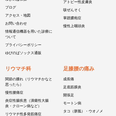
アトピー性皮膚炎
ブログ
咳ぜんそく
アクセス・地図
掌蹠膿疱症
お問い合わせ
慢性上咽頭炎
情報通信機器を用いた診療に
ついて
プライバシーポリシー
ゆびのばソックス通販
リウマチ科
足膝腰の痛み
関節の腫れ（リウマチかなと
成長痛
思ったら）
足底筋膜炎
慢性腰痛症
開張足
炎症性腸疾患（潰瘍性大腸
モートン病
炎・クローン病など）
タコ（胼胝）・ウオノメ
リウマチ性多発筋痛症