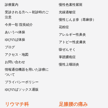
診療案内
慢性色素性紫斑
受診される方へ～初診時のご
光線過敏症
注意
慢性じんま疹（蕁麻疹）
今井一彰 院長紹介
花粉症
あいうべ体操
アレルギー性鼻炎
ゆびのば体操
アトピー性皮膚炎
ブログ
咳ぜんそく
アクセス・地図
掌蹠膿疱症
お問い合わせ
慢性上咽頭炎
情報通信機器を用いた診療に
ついて
プライバシーポリシー
ゆびのばソックス通販
リウマチ科
足膝腰の痛み