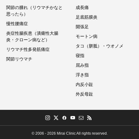
関節の腫れ（リウマチかなと
成長痛
思ったら）
足底筋膜炎
慢性腰痛症
開張足
炎症性腸疾患（潰瘍性大腸
モートン病
炎・クローン病など）
タコ（胼胝）・ウオノメ
リウマチ性多発筋痛症
寝指
関節リウマチ
屈み指
浮き指
内反小趾
外反母趾
© 2006 - 2026 Mirai Clinic All rights reserved.