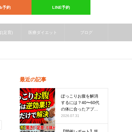
eb予約
LINE予約
(足育)
医療ダイエット
ブログ
最近の記事
ぽっこりお腹を解消
するには？40〜60代
の体に合ったアプロ
ーチ
2026.07.31
【開催レポート】筑