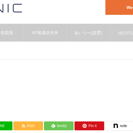
W
一彰院長
ｺﾛﾅ後遺症外来
あいうべ(息育)
ゆびのば
INE
RSS
feedly
Pin it
note