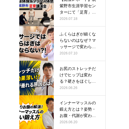
紫野市生涯学習セン
ターにて「足育」講
演会に登壇し…
2026.07.18
ふくらはぎが細くな
らないのはなぜ？マ
ッサージで変わらな
い根本原因
2026.07.10
お尻のストレッチだ
けでヒップは変わ
る？硬さをほぐして
整える正しい方…
2026.06.26
インナーマッスルの
鍛え方とは？姿勢・
お腹・代謝が変わる
トレーニング…
2026.06.20