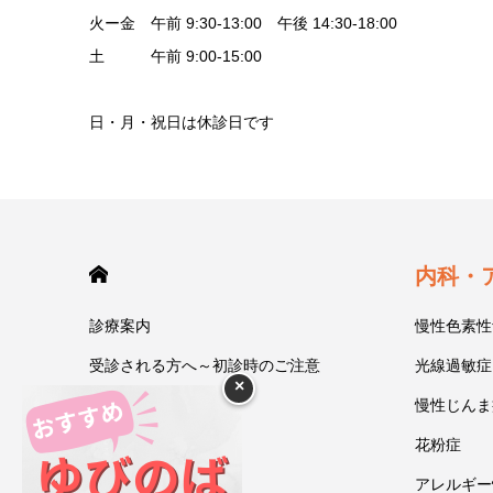
火ー金 午前 9:30-13:00 午後 14:30-18:00
土 午前 9:00-15:00
日・月・祝日は休診日です
HOME
内科・
診療案内
慢性色素性
受診される方へ～初診時のご注意
光線過敏症
×
今井一彰 院長紹介
慢性じんま
あいうべ体操
花粉症
ゆびのば体操
アレルギー