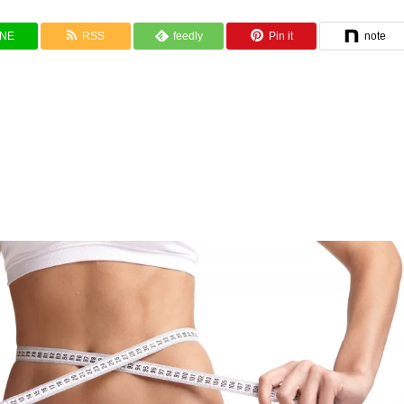
INE
RSS
feedly
Pin it
note