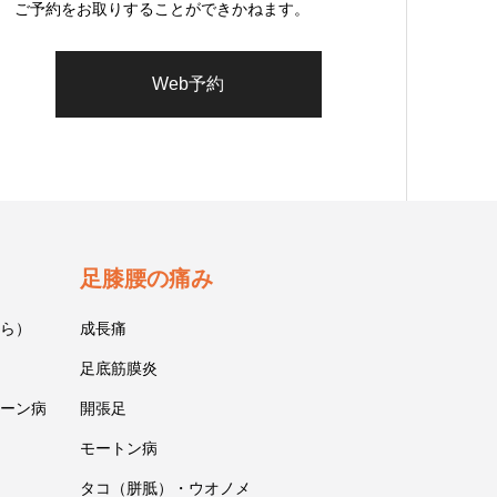
ご予約をお取りすることができかねます。
Web予約
足膝腰の痛み
ら）
成長痛
足底筋膜炎
ーン病
開張足
モートン病
タコ（胼胝）・ウオノメ