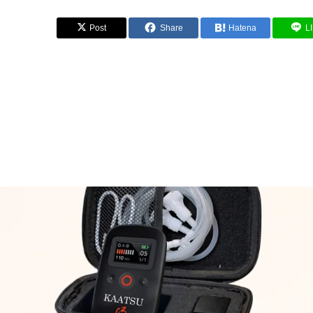
Post
Share
Hatena
L