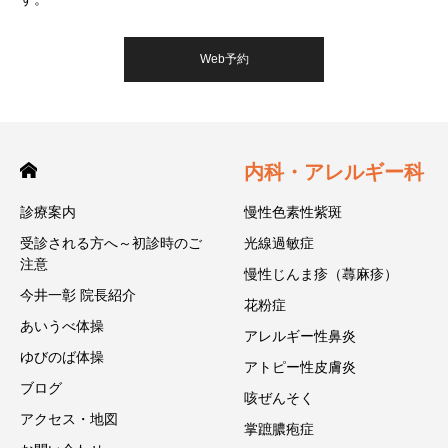
Web予約
内科・アレルギー科
診療案内
慢性色素性紫斑
受診される方へ～初診時のご
光線過敏症
注意
慢性じんま疹（蕁麻疹）
今井一彰 院長紹介
花粉症
あいうべ体操
アレルギー性鼻炎
ゆびのば体操
アトピー性皮膚炎
ブログ
咳ぜんそく
アクセス・地図
掌蹠膿疱症