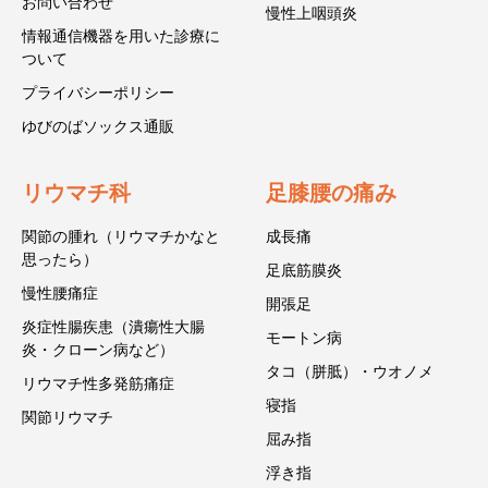
お問い合わせ
慢性上咽頭炎
情報通信機器を用いた診療に
ついて
プライバシーポリシー
ゆびのばソックス通販
リウマチ科
足膝腰の痛み
関節の腫れ（リウマチかなと
成長痛
思ったら）
足底筋膜炎
慢性腰痛症
開張足
炎症性腸疾患（潰瘍性大腸
モートン病
炎・クローン病など）
タコ（胼胝）・ウオノメ
リウマチ性多発筋痛症
寝指
関節リウマチ
屈み指
浮き指