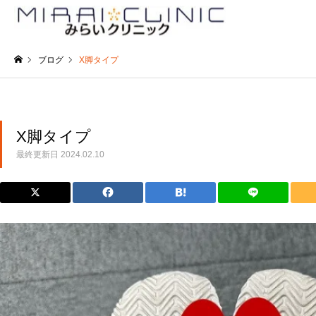
ブログ
X脚タイプ
ホーム
X脚タイプ
最終更新日
2024.02.10