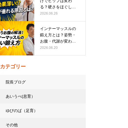
けでヒップは変わ
る？硬さをほぐして
整える正しい方…
2026.06.26
インナーマッスルの
鍛え方とは？姿勢・
お腹・代謝が変わる
トレーニング…
2026.06.20
カテゴリー
院長ブログ
あいうべ(息育）
ゆびのば（足育）
その他