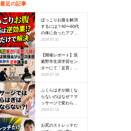
最近の記事
ぽっこりお腹を解消
するには？40〜60代
の体に合ったアプロ
ーチ
2026.07.31
【開催レポート】筑
紫野市生涯学習セン
ターにて「足育」講
演会に登壇し…
2026.07.18
ふくらはぎが細くな
らないのはなぜ？マ
ッサージで変わらな
い根本原因
2026.07.10
お尻のストレッチだ