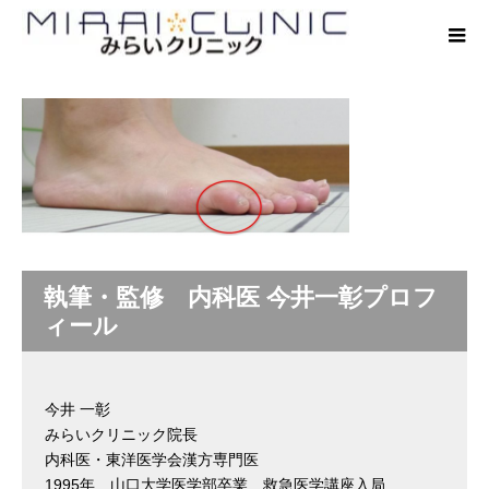
執筆・監修 内科医 今井一彰プロフ
ィール
今井 一彰
みらいクリニック院長
内科医・東洋医学会漢方専門医
1995年 山口大学医学部卒業 救急医学講座入局