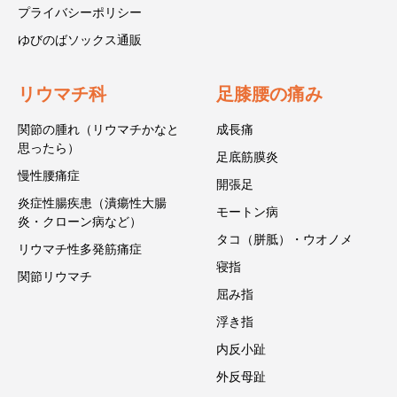
プライバシーポリシー
ゆびのばソックス通販
リウマチ科
足膝腰の痛み
関節の腫れ（リウマチかなと
成長痛
思ったら）
足底筋膜炎
慢性腰痛症
開張足
炎症性腸疾患（潰瘍性大腸
モートン病
炎・クローン病など）
タコ（胼胝）・ウオノメ
リウマチ性多発筋痛症
寝指
関節リウマチ
屈み指
浮き指
内反小趾
外反母趾