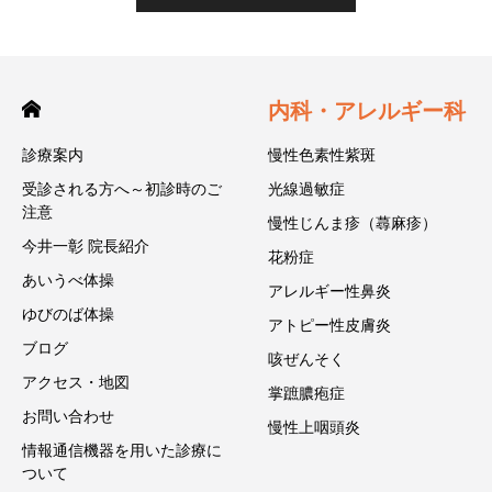
内科・アレルギー科
診療案内
慢性色素性紫斑
受診される方へ～初診時のご
光線過敏症
注意
慢性じんま疹（蕁麻疹）
今井一彰 院長紹介
花粉症
あいうべ体操
アレルギー性鼻炎
ゆびのば体操
アトピー性皮膚炎
ブログ
咳ぜんそく
アクセス・地図
掌蹠膿疱症
お問い合わせ
慢性上咽頭炎
情報通信機器を用いた診療に
ついて