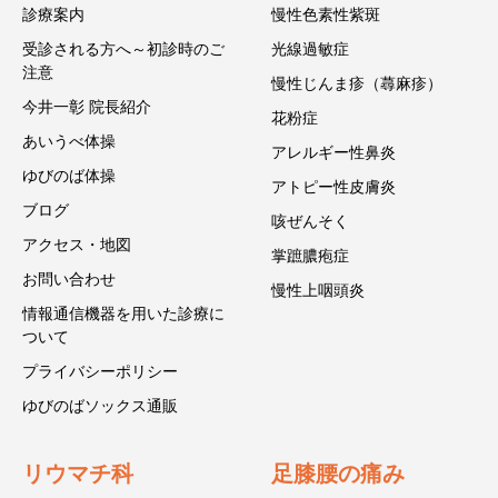
診療案内
慢性色素性紫斑
受診される方へ～初診時のご
光線過敏症
注意
慢性じんま疹（蕁麻疹）
今井一彰 院長紹介
花粉症
あいうべ体操
アレルギー性鼻炎
ゆびのば体操
アトピー性皮膚炎
ブログ
咳ぜんそく
アクセス・地図
掌蹠膿疱症
お問い合わせ
慢性上咽頭炎
情報通信機器を用いた診療に
ついて
プライバシーポリシー
ゆびのばソックス通販
リウマチ科
足膝腰の痛み