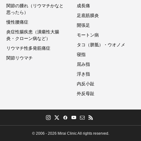
関節の腫れ（リウマチかなと
成長痛
思ったら）
足底筋膜炎
慢性腰痛症
開張足
炎症性腸疾患（潰瘍性大腸
モートン病
炎・クローン病など）
タコ（胼胝）・ウオノメ
リウマチ性多発筋痛症
寝指
関節リウマチ
屈み指
浮き指
内反小趾
外反母趾
© 2006 - 2026 Mirai Clinic All rights reserved.