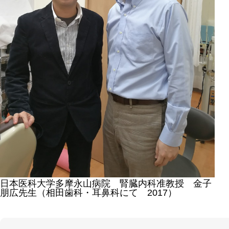
日本医科大学多摩永山病院 腎臓内科准教授 金子
朋広先生（相田歯科・耳鼻科にて 2017）