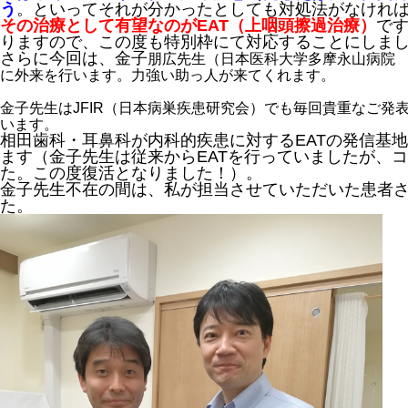
う
。といってそれが分かったとしても対処法がなけれ
その治療として有望なのがEAT（上咽頭擦過治療）
で
りますので、この度も特別枠にて対応することにしま
さらに今回は、金子
朋広先生（日本医科大学多摩永山病院
に外来を行います。力強い助っ人が来てくれます。
金子先生はJFIR（日本病巣疾患研究会）でも毎回貴重なご発
います。
相田歯科・耳鼻科が内科的疾患に対するEATの発信基
ます（金子先生は従来からEATを行っていましたが、
た。この度復活となりました！）。
金子先生不在の間は、私が担当させていただいた患者
た。