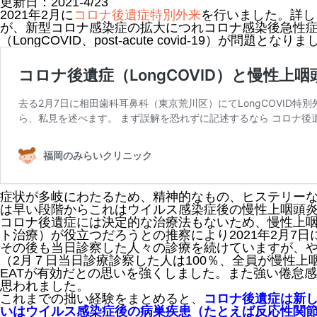
更新日：
2021-4/23
2021年2月に
コロナ後遺症特別外来
を行いました。詳し
が、新型コロナ感染症の拡大につれコロナ感染後急性
（LongCOVID、post-acute covid-19）が問題となり
症状が多岐にわたるため、精神的なもの、ヒステリー
は早い段階からこれはウイルス感染症後の慢性上咽頭
コロナ後遺症には決定的な治療法もないため、慢性上咽頭
ト治療）が役立つだろうとの推察により2021年2月7
その後も当日診察した人々の診療を続けていますが、
（2月７日当日診療診察した人は100％、全員が慢性
EATが有効だとの思いを強くしました。また強い倦怠感
思われました。
これまでの拙い経験をまとめると、
コロナ後遺症は新し
いはウイルス感染症後の病巣疾患（たとえば反応性関