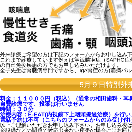
外来診療ご希望の方は下記のフォームからお申し込み
これまで診療しています例えば掌蹠膿疱症（SAPHO
の自己免疫疾患の方でもお申し込みいただけます。
金子先生は腎臓病専門ですから、IgA腎症の方(扁摘パ
5月９日特別外
料金：１１０００円（税込）（通常の相田歯科・耳
自費診療です、投薬は行いません
時間：３０分
治療内容：E-EAT(内視鏡下上咽頭擦過治療）を行い
電話予約は不可（こちらのフォームからのみ受け付
以上ご理解いただきお申し込み下さい。お申し込み後
※設備などの問題で対応出来ない疾患の場合にはお断