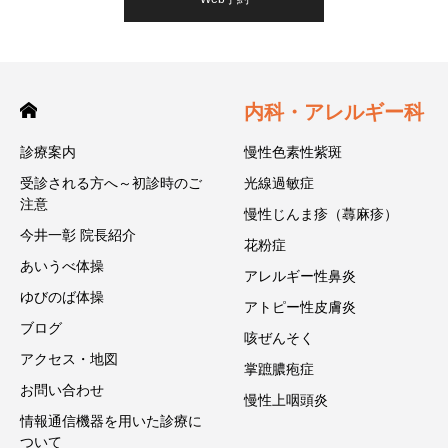
内科・アレルギー科
診療案内
慢性色素性紫斑
受診される方へ～初診時のご
光線過敏症
注意
慢性じんま疹（蕁麻疹）
今井一彰 院長紹介
花粉症
あいうべ体操
アレルギー性鼻炎
ゆびのば体操
アトピー性皮膚炎
ブログ
咳ぜんそく
アクセス・地図
掌蹠膿疱症
お問い合わせ
慢性上咽頭炎
情報通信機器を用いた診療に
ついて