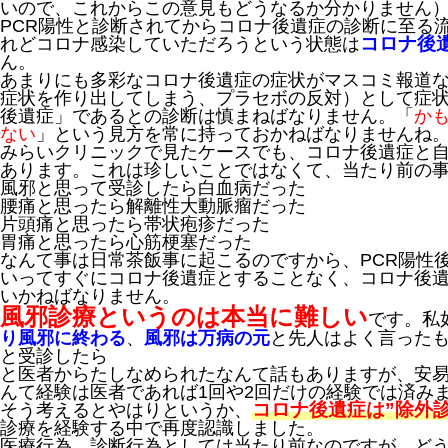
いので、これからこの意見もどうなるか分かりません
PCR陽性と診断されてからコロナ後遺症の診断に至る
コロナ後
れどコロナ感染していただろうという状態は
ん。
あまりにも多彩なコロナ後遺症の症状がマスコミ報道
症状を作り出してしまう、プラセボの反対）として症
後遺症」であるとの診断は慎まねばなりません。「
か
ない
」という見方を常に持っておかねばなりませんね
みらいクリニックで見たケースでも、コロナ後遺症と
あります。これは珍しいことではなくて、当たり前の
風邪と思って受診したら白血病だった
腰痛と思ったら解離性大動脈瘤だった
片頭痛と思ったら帯状疱疹だった
胃痛と思ったら心筋梗塞だった
なんて事は日常茶飯事に起こるのですから、PCR陽性
いってすぐにコロナ後遺症とすることなく、コロナ後
いかねばなりません。
風邪診療というのは本当に難しい
です。私
り風邪に終わる
、
風邪は万病の元
と先人はよく言った
と受診したら
と医者からたしなめられたなんて話もありますが、安
んて経験は医者であれば1回や2回だけの経験では済み
コロナ後遺症は”除外
そう考えるとやはりというか、
診療を経験する中で再度認識しました。
医療行為、診断行為としては当たり前なのですが、ど