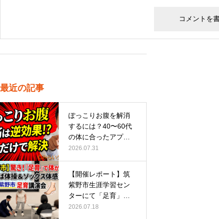
最近の記事
ぽっこりお腹を解消
するには？40〜60代
の体に合ったアプロ
ーチ
2026.07.31
【開催レポート】筑
紫野市生涯学習セン
ターにて「足育」講
演会に登壇し…
2026.07.18