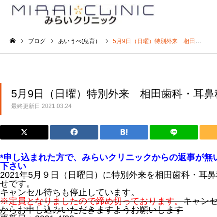
ブログ
あいうべ(息育）
5月9日（日曜）特別外来 相田歯科・耳鼻科（荒川区）にて
ホーム
5月9日（日曜）特別外来 相田歯科・耳
最終更新日
2021.03.24
*申し込まれた方で、みらいクリニックからの返事が無
下さい
2021年5月９日（日曜日）に特別外来を相田歯科・耳
せです。
キャンセル待ちも停止しています。
※定員となりましたので締め切っております。
キャン
からお申し込みいただきますようお願いします