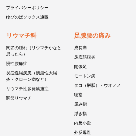
プライバシーポリシー
ゆびのばソックス通販
リウマチ科
足膝腰の痛み
関節の腫れ（リウマチかなと
成長痛
思ったら）
足底筋膜炎
慢性腰痛症
開張足
炎症性腸疾患（潰瘍性大腸
モートン病
炎・クローン病など）
タコ（胼胝）・ウオノメ
リウマチ性多発筋痛症
寝指
関節リウマチ
屈み指
浮き指
内反小趾
外反母趾