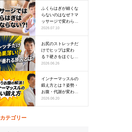
ふくらはぎが細くな
らないのはなぜ？マ
ッサージで変わらな
い根本原因
2026.07.10
お尻のストレッチだ
けでヒップは変わ
る？硬さをほぐして
整える正しい方…
2026.06.26
インナーマッスルの
鍛え方とは？姿勢・
お腹・代謝が変わる
トレーニング…
2026.06.20
カテゴリー