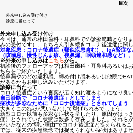
目次
外来申し込み受け付け
診療に当たって
外来申し込み受け付け
今回は、通常の相田歯科・耳鼻科での診療範疇となり
みの受付です）。もちろん引き続きコロナ後遺症に関
対象疾患：コロナ後遺症（類似疾患含む）、IgA腎症
（咳喘息、慢性じんま疹、後鼻漏、咽頭違和感など）、M
※外来の申し込みは
こちら
から。
初診後のフォローアップは相田歯科・耳鼻科あるいはお
ちらをご紹介いたします。
後鼻漏やのどの違和感、締め付け感あるいは他院でEA
があるかもお申し込みいただけます。
診療に当たって
コロナ後遺症という言葉が広く知れ渡るようになり良
自己診断で「コロナ後遺症」としてしまう
症状が多彩なために「コロナ後遺症」とされてしまう
大きくこの2点が悪い点として挙げられるでしょう。
新型コロナ以前も多彩な症状を呈したり、原因がはっ
症）とされていた状態は数多く存在しました。それら
がいたなどの”弱い理由”でコロナ後遺症と捉えられる
では、従来の疾患概念では捉えられない症状はありま