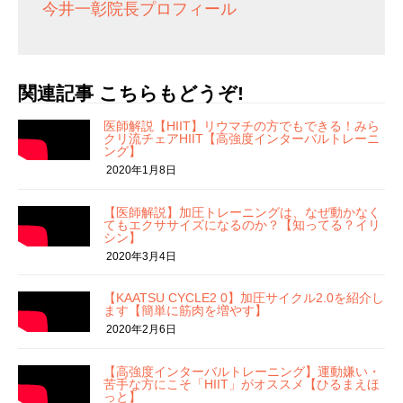
今井一彰院長プロフィール
関連記事 こちらもどうぞ!
医師解説【HIIT】リウマチの方でもできる！みら
クリ流チェアHIIT【高強度インターバルトレーニ
ング】
2020年1月8日
【医師解説】加圧トレーニングは、なぜ動かなく
てもエクササイズになるのか？【知ってる？イリ
シン】
2020年3月4日
【KAATSU CYCLE2 0】加圧サイクル2.0を紹介し
ます【簡単に筋肉を増やす】
2020年2月6日
【高強度インターバルトレーニング】運動嫌い・
苦手な方にこそ「HIIT」がオススメ【ひるまえほ
っと】