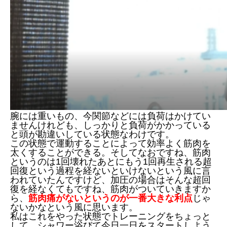
腕には重いもの、今関節などには負荷はかけてい
ませんけれども、しっかりと負荷がかかっている
と頭が勘違いしている状態なわけです。
この状態で運動することによって効率よく筋肉を
太くすることができる。そしてなおですね、筋肉
というのは1回壊れたあとにもう1回再生される超
回復という過程を経ないといけないという風に言
われていたんですけど、加圧の場合はそんな超回
復を経なくてもですね、筋肉がついていきますか
ら、
筋肉痛がないというのが一番大きな利点
じゃ
ないかなという風に思います。
私はこれをやった状態でトレーニングをちょっと
して、シャワー浴びて今日一日をスタートしよう