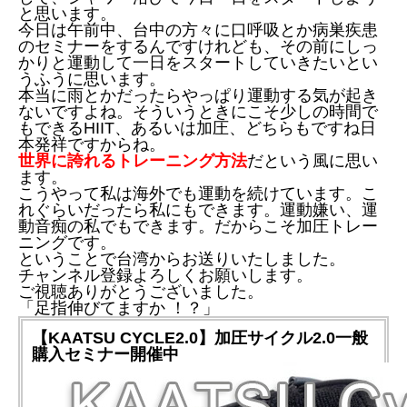
と思います。
今日は午前中、台中の方々に口呼吸とか病巣疾患
のセミナーをするんですけれども、その前にしっ
かりと運動して一日をスタートしていきたいとい
うふうに思います。
本当に雨とかだったらやっぱり運動する気が起き
ないですよね。そういうときにこそ少しの時間で
もできるHIIT、あるいは加圧、どちらもですね日
本発祥ですからね。
世界に誇れるトレーニング方法
だという風に思い
ます。
こうやって私は海外でも運動を続けています。こ
れぐらいだったら私にもできます。運動嫌い、運
動音痴の私でもできます。だからこそ加圧トレー
ニングです。
ということで台湾からお送りいたしました。
チャンネル登録よろしくお願いします。
ご視聴ありがとうございました。
「足指伸びてますか ！？」
【KAATSU CYCLE2.0】加圧サイクル2.0一般
購入セミナー開催中