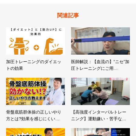
関連記事
加圧トレーニングのダイエッ
医師解説：【血流の】“ニセ”加
トの効果
圧トレーニングにご用…
骨盤底筋群体操の正しいやり
【高強度インターバルトレー
方とは?効果を感じにくい…
ニング】運動嫌い・苦手な…