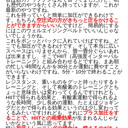
も歴代のやつをたくさん持っていますが、これが
最新のやつですね。
これを持っていくと簡単に加圧ができるわけで
す。もちろん
空圧式の方がきちっと圧をかけるこ
とができますからいい
んですけど、簡易的にする
にはこのウェルエイジングベルトでいいんじゃな
いでしょうかね。
これをポンッとバックに入れていけばですね、ど
こでも加圧ができるわけです。そして本当に広い
スペースはいりませんから、畳一畳分ぐらいあれ
ば出来ますし、そこでHIIT（高強度インターバル
トレーニング）と組み合わせるとですね、まあ朝
の忙しい時間なんかを30分とか運動に費やすこと
がいらないわけですね。5分・10分で終わることが
できます。
レジスタンス、重いものをグッと持ったりするト
レーニングと、そして有酸素のトレーニングとち
ょっと意味合いは変わってくるんですけれども、
HIITで得られる効果と、有酸素運動で得られるよ
うな長時間、少し長めの運動、たとえばジョギン
グだとかで得られる効果というのは少し変わって
くるみたいですけれども、それに
プラス加圧をす
ることで、HIITとの相乗効果
が生まれるんじゃな
いかなという風に思ってます。