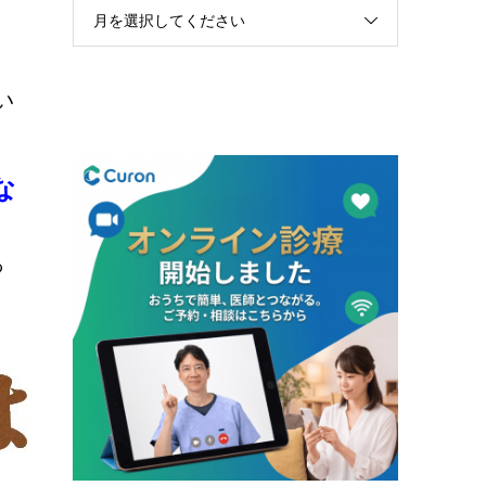
月を選択してください
い
な
っ