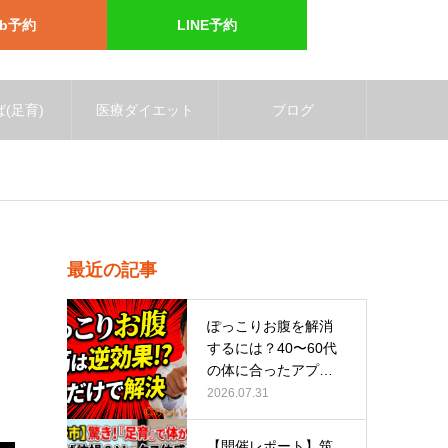
eb予約
LINE予約
(足育)
医療ダイエット
ブログ
】
最近の記事
も
ぽっこりお腹を解消
するには？40〜60代
の体に合ったアプロ
ーチ
2026.07.31
【開催レポート】筑