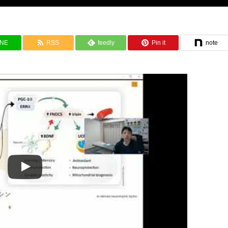
INE
RSS
feedly
Pin it
note