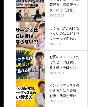
紫野市生涯学習セン
ターにて「足育」講
演会に登壇し…
2026.07.18
ふくらはぎが細くな
らないのはなぜ？マ
ッサージで変わらな
い根本原因
2026.07.10
お尻のストレッチだ
けでヒップは変わ
る？硬さをほぐして
整える正しい方…
2026.06.26
インナーマッスルの
鍛え方とは？姿勢・
お腹・代謝が変わる
トレーニング…
2026.06.20