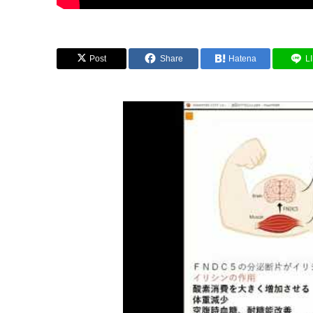
Post
Share
Hatena
L