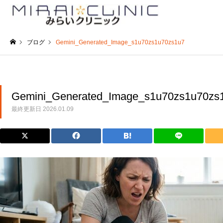
ブログ
Gemini_Generated_Image_s1u70zs1u70zs1u7
ホーム
Gemini_Generated_Image_s1u70zs1u70zs
最終更新日
2026.01.09