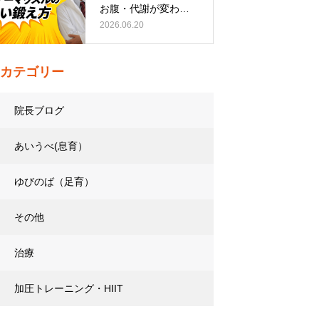
お腹・代謝が変わる
トレーニング…
2026.06.20
カテゴリー
院長ブログ
あいうべ(息育）
ゆびのば（足育）
その他
治療
加圧トレーニング・HIIT