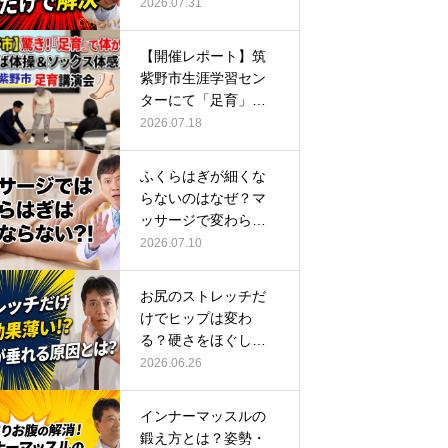
ーチ
2026.07.31
【開催レポート】筑
紫野市生涯学習セン
ターにて「足育」講
演会に登壇し…
2026.07.18
ふくらはぎが細くな
らないのはなぜ？マ
ッサージで変わらな
い根本原因
2026.07.10
お尻のストレッチだ
けでヒップは変わ
る？硬さをほぐして
整える正しい方…
2026.06.26
インナーマッスルの
鍛え方とは？姿勢・