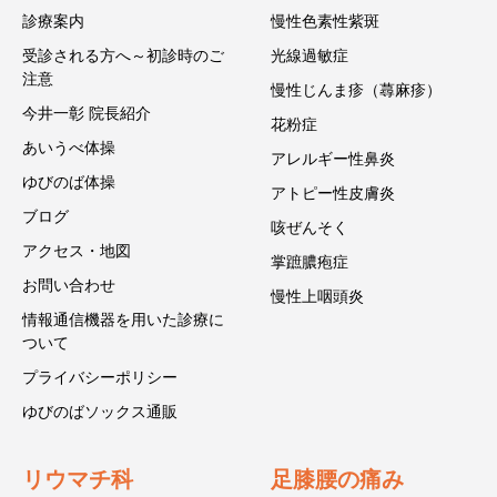
診療案内
慢性色素性紫斑
受診される方へ～初診時のご
光線過敏症
注意
慢性じんま疹（蕁麻疹）
今井一彰 院長紹介
花粉症
あいうべ体操
アレルギー性鼻炎
ゆびのば体操
アトピー性皮膚炎
ブログ
咳ぜんそく
アクセス・地図
掌蹠膿疱症
お問い合わせ
慢性上咽頭炎
情報通信機器を用いた診療に
ついて
プライバシーポリシー
ゆびのばソックス通販
リウマチ科
足膝腰の痛み