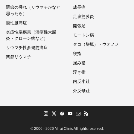
関節の腫れ（リウマチかなと
成長痛
思ったら）
足底筋膜炎
慢性腰痛症
開張足
炎症性腸疾患（潰瘍性大腸
モートン病
炎・クローン病など）
タコ（胼胝）・ウオノメ
リウマチ性多発筋痛症
寝指
関節リウマチ
屈み指
浮き指
内反小趾
外反母趾
© 2006 - 2026 Mirai Clinic All rights reserved.