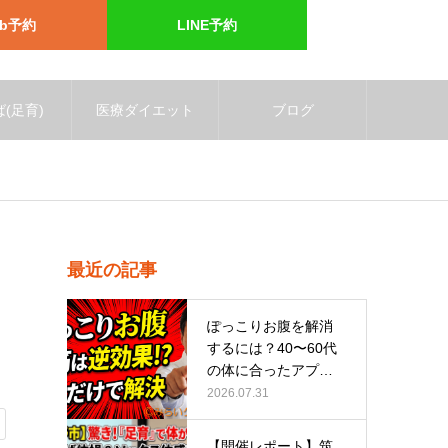
eb予約
LINE予約
(足育)
医療ダイエット
ブログ
最近の記事
ぽっこりお腹を解消
するには？40〜60代
の体に合ったアプロ
ーチ
2026.07.31
【開催レポート】筑