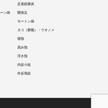
足底筋膜炎
ーン病
開張足
モートン病
タコ（胼胝）・ウオノメ
寝指
屈み指
浮き指
内反小趾
外反母趾