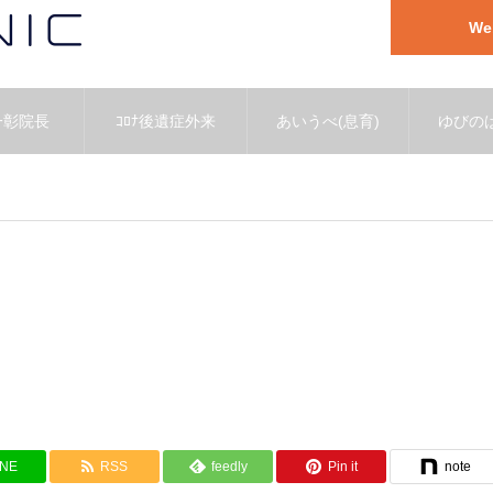
W
一彰院長
ｺﾛﾅ後遺症外来
あいうべ(息育)
ゆびのば
INE
RSS
feedly
Pin it
note