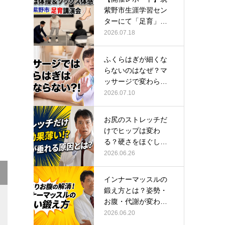
紫野市生涯学習セン
ターにて「足育」講
演会に登壇し…
2026.07.18
ふくらはぎが細くな
らないのはなぜ？マ
ッサージで変わらな
い根本原因
2026.07.10
お尻のストレッチだ
けでヒップは変わ
る？硬さをほぐして
整える正しい方…
2026.06.26
インナーマッスルの
鍛え方とは？姿勢・
お腹・代謝が変わる
トレーニング…
2026.06.20