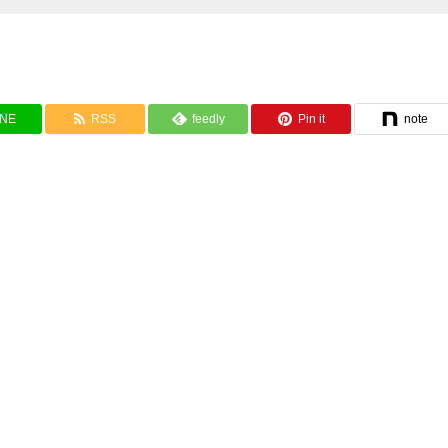
INE
RSS
feedly
Pin it
note