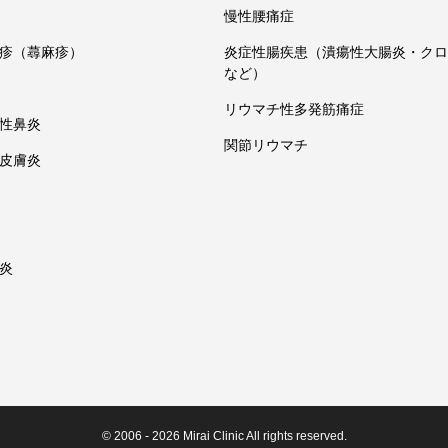
慢性腰痛症
疹（蕁麻疹）
炎症性腸疾患（潰瘍性大腸炎・クロ
など）
リウマチ性多発筋痛症
性鼻炎
関節リウマチ
皮膚炎
炎
© 2006 - 2026 Mirai Clinic All rights reserved.