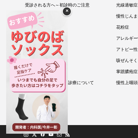
受診される方へ～初診時のご注意
光線過敏症
×
今井一彰 院長紹介
慢性じんま
あいうべ体操
花粉症
ゆびのば体操
アレルギー
ブログ
アトピー性
アクセス・地図
咳ぜんそく
お問い合わせ
掌蹠膿疱症
情報通信機器を用いた診療について
慢性上咽頭
プライバシーポリシー
ゆびのばソックス通販