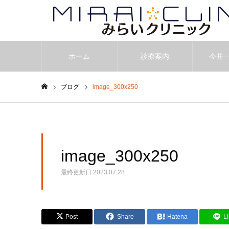
ホーム
診療案内
今井
ブログ
image_300x250
ホーム
image_300x250
最終更新日
2023.07.28
Post
Share
Hatena
L