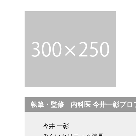
執筆・監修 内科医 今井一彰プロ
今井 一彰