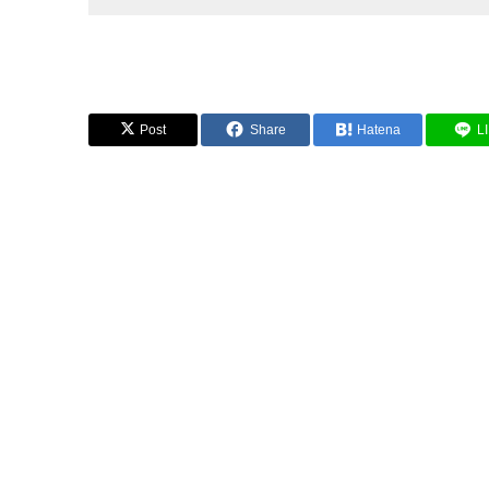
Post
Share
Hatena
L