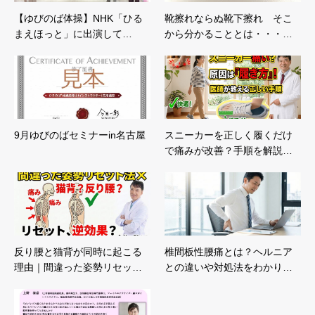
【ゆびのば体操】NHK「ひる
靴擦れならぬ靴下擦れ そこ
まえほっと」に出演して…
から分かることとは・・・…
9月ゆびのばセミナーin名古屋
スニーカーを正しく履くだけ
で痛みが改善？手順を解説…
反り腰と猫背が同時に起こる
椎間板性腰痛とは？ヘルニア
理由｜間違った姿勢リセッ…
との違いや対処法をわかり…