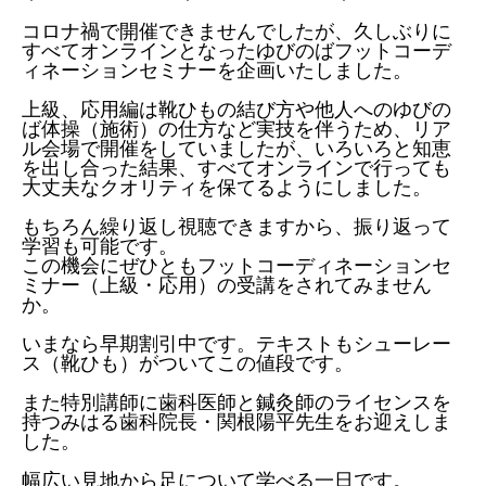
コロナ禍で開催できませんでしたが、久しぶりに
すべてオンラインとなったゆびのばフットコーデ
ィネーションセミナーを企画いたしました。
上級、応用編は靴ひもの結び方や他人へのゆびの
ば体操（施術）の仕方など実技を伴うため、リア
ル会場で開催をしていましたが、いろいろと知恵
を出し合った結果、すべてオンラインで行っても
大丈夫なクオリティを保てるようにしました。
もちろん繰り返し視聴できますから、振り返って
学習も可能です。
この機会にぜひともフットコーディネーションセ
ミナー（上級・応用）の受講をされてみません
か。
いまなら早期割引中です。テキストもシューレー
ス（靴ひも）がついてこの値段です。
また特別講師に歯科医師と鍼灸師のライセンスを
持つみはる歯科院長・関根陽平先生をお迎えしま
した。
幅広い見地から足について学べる一日です。