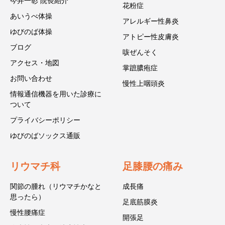
今井一彰 院長紹介
花粉症
あいうべ体操
アレルギー性鼻炎
ゆびのば体操
アトピー性皮膚炎
ブログ
咳ぜんそく
アクセス・地図
掌蹠膿疱症
お問い合わせ
慢性上咽頭炎
情報通信機器を用いた診療に
ついて
プライバシーポリシー
ゆびのばソックス通販
リウマチ科
足膝腰の痛み
関節の腫れ（リウマチかなと
成長痛
思ったら）
足底筋膜炎
慢性腰痛症
開張足