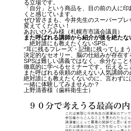
る立場です。
「自分」という商品を、目の前の人に印
くと感じています。
ぜひ皆さまも、今井先生のスーパープレ
変えてください！
あおいひろみ様（札幌市市議会議員）
また呼ばれる講師から紹介が後を絶たな
絶対誰にも教えたくないSPS。
‘’耳に残るフレーズ・記憶に残ってしま
決定的なセオリー、脳の仕組みが存在する
SPSは難しい講義ではなく、余分なこ
徹底的に学べるセミナーです。伝えるこ
また呼ばれる依頼の絶えない人気講師の
絶対誰にも教えたくないのに、言わずに
一緒に体験してみませんか？
上野清香様（歯科衛生士）