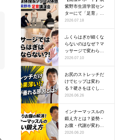
紫野市生涯学習セン
ターにて「足育」講
演会に登壇し…
2026.07.18
ふくらはぎが細くな
らないのはなぜ？マ
ッサージで変わらな
い根本原因
2026.07.10
お尻のストレッチだ
けでヒップは変わ
る？硬さをほぐして
整える正しい方…
2026.06.26
インナーマッスルの
鍛え方とは？姿勢・
お腹・代謝が変わる
トレーニング…
2026.06.20
の