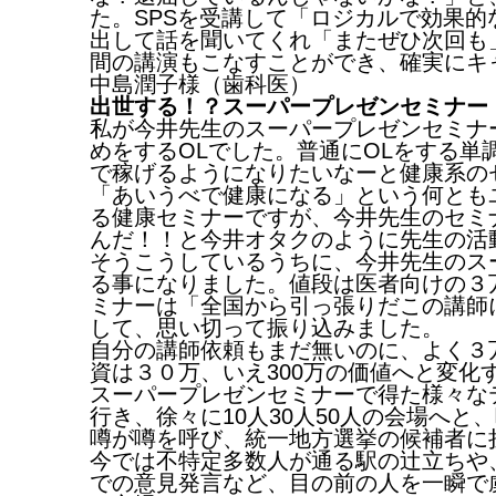
た。SPSを受講して「ロジカルで効果
出して話を聞いてくれ「またぜひ次回も
間の講演もこなすことができ、確実にキ
中島潤子様（歯科医）
出世する！？スーパープレゼンセミナー
私が今井先生のスーパープレゼンセミナ
めをするOLでした。普通にOLをする
で稼げるようになりたいなーと健康系の
「あいうべで健康になる」という何とも
る健康セミナーですが、今井先生のセミ
んだ！！と今井オタクのように先生の活
そうこうしているうちに、今井先生のス
る事になりました。値段は医者向けの３
ミナーは「全国から引っ張りだこの講師
して、思い切って振り込みました。
自分の講師依頼もまだ無いのに、よく３
資は３０万、いえ300万の価値へと変化
スーパープレゼンセミナーで得た様々な
行き、徐々に10人30人50人の会場へ
噂が噂を呼び、統一地方選挙の候補者に
今では不特定多数人が通る駅の辻立ちや
での意見発言など、目の前の人を一瞬で