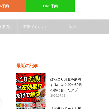
eb予約
LINE予約
(足育)
医療ダイエット
ブログ
最近の記事
ぽっこりお腹を解消
するには？40〜60代
の体に合ったアプロ
ーチ
2026.07.31
【開催レポート】筑