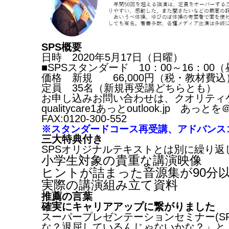
SPS概要
日時 2020年5月17日（日曜）
■SPSスタンダード 10：00～16：00
価格 新規 66,000円（税・教材費込
定員 35名（新規再受講どちらとも）
お申し込みお問い合わせは、クオリティ
qualitycare1あっとoutlook.jp 
FAX:0120-300-552
※スタンダードコース再受講、アドバンスコ
三大特典付き
SPSオリジナルテキストとは別に繰り
小学生対象の貴重な講演映像
ヒントが詰まった音源集が90分
実際の講演組み立て資料
推薦の言葉
確実にキャリアアップに繋がりました
スーパープレゼンテーションセミナー(S
な？退屈しているんじゃないかな？」と