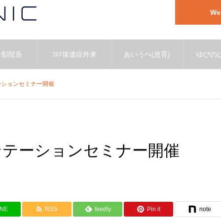
W
一彰院長
ｺﾛﾅ後遺症外来
あいうべ(息育)
ゆびのば
ーションセミナー開催
ゼンテーションセミナー開催
INE
RSS
feedly
Pin it
note