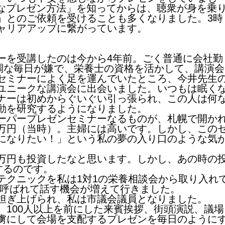
的なプレゼン方法」を知ってからは、聴衆が身を乗
」とのご依頼を受けることも多くなりました。3時
ャリアアップに繋がっています。
ーを受講したのは今から4年前。ごく普通に会社勤
単調な毎日が嫌で、栄養士の資格を活かして、講演会
セミナーによく足を運んでいたところ、今井先生
ユニークな講演会に出会いました。いつもは眠く
ナーは初めからぐいぐい引っ張られ、この人は何
動を研究するようになりました。
ーパープレゼンセミナーなるものが、札幌で開か
万円（当時）。主婦には高いです。しかし、この
になりたい！」という私の夢の入り口のような気
万円も投資したなと思います。しかし、あの時の
するのです。
テクニックを私は1対1の栄養相談会から取り入れ
と、呼ばれて話す機会が増えて行きました。
担ぎ上げられ、私は市議会議員となりました。
、100人以上を前にした来賓挨拶、街頭演説、議場
虜にして会場を支配するプレゼンを毎日のように