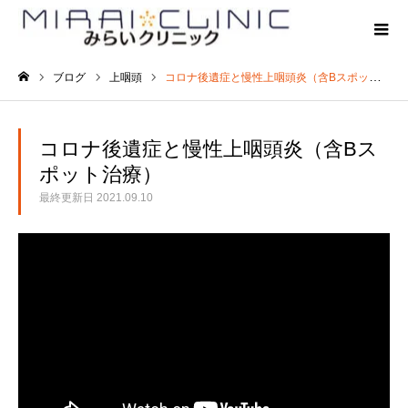
ブログ
上咽頭
コロナ後遺症と慢性上咽頭炎（含Bスポット治療）
ホーム
コロナ後遺症と慢性上咽頭炎（含Bス
ポット治療）
最終更新日
2021.09.10
上咽頭