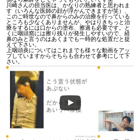
川崎さんの担当医は、かなりの熟練者と思われま
す（いろんな医師の顔が浮かんできますが笑）、
このご時世なので鼻からのみの治療を行っている
ところも少なくありませんが、やはりきちっと治
療をするには口からの塗布、擦過も必要です。と
くに咽頭窩には擦り残りが発生しやすいので、経
鼻のみと言うのはあくまでも一時的な処置だと捉
えて下さい。
上咽頭炎についてはこれまでも様々な動画をアッ
プしていますからそちらも合わせて参考にして下
さい。