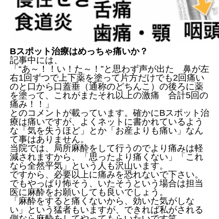
Bスポット治療はめっちゃ痛いか？
記事中には、
「“あ～！！い！た～！”と思わず声が出た 鼻が左
右1回ずつで上下薬を塗って片方だけでも2回痛い
のと口から口蓋垂（通称のどちんこ）の後ろに薬
を塗って、これがまたそれ以上の激痛 合計5回の
痛み！！」
とのコメントが載っています。確かにBスポット治
療は痛いですが、よくネットに書かれているよう
な「気を失うほど」とか「お産よりも痛い」なん
て事はありません。
当院では、局所麻酔をして行うのでより痛みは軽
減されますから、「思ったより痛くない」「これ
なら全然平気」という人も沢山います。
ですから、必要以上に痛みを恐れないで下さい。
でもやっぱり怖そう、いたそうという場合は担当
医に麻酔をお願いしても良いでしょう。
「麻酔をすると痛くないから、効いた気がしな
い」という猛者もいますが、できれば私がされる
側なら麻酔をしてやってもらいたいです笑