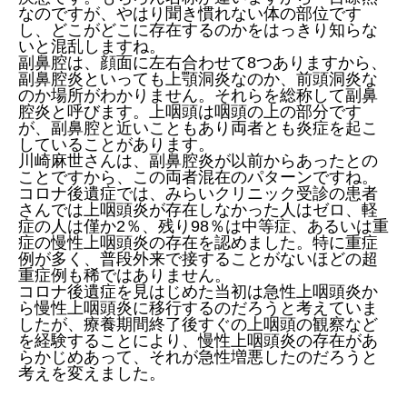
なのですが、やはり聞き慣れない体の部位です
し、どこがどこに存在するのかをはっきり知らな
いと混乱しますね。
副鼻腔は、顔面に左右合わせて8つありますから、
副鼻腔炎といっても上顎洞炎なのか、前頭洞炎な
のか場所がわかりません。それらを総称して副鼻
腔炎と呼びます。上咽頭は咽頭の上の部分です
が、副鼻腔と近いこともあり両者とも炎症を起こ
していることがあります。
川崎麻世さんは、副鼻腔炎が以前からあったとの
ことですから、この両者混在のパターンですね。
コロナ後遺症では、みらいクリニック受診の患者
さんでは上咽頭炎が存在しなかった人はゼロ、軽
症の人は僅か2％、残り98％は中等症、あるいは重
症の慢性上咽頭炎の存在を認めました。特に重症
例が多く、普段外来で接することがないほどの超
重症例も稀ではありません。
コロナ後遺症を見はじめた当初は急性上咽頭炎か
ら慢性上咽頭炎に移行するのだろうと考えていま
したが、療養期間終了後すぐの上咽頭の観察など
を経験することにより、慢性上咽頭炎の存在があ
らかじめあって、それが急性増悪したのだろうと
考えを変えました。