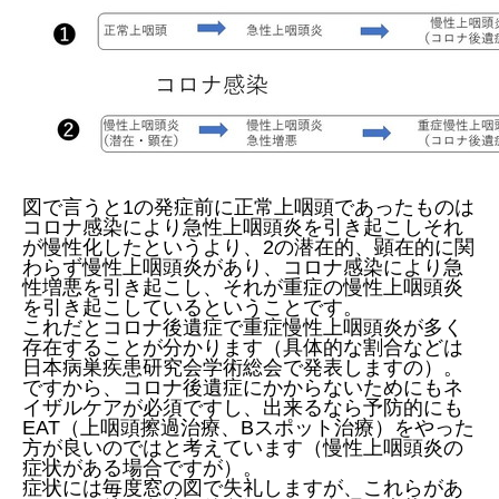
図で言うと1の発症前に正常上咽頭であったものは
コロナ感染により急性上咽頭炎を引き起こしそれ
が慢性化したというより、2の潜在的、顕在的に関
わらず慢性上咽頭炎があり、コロナ感染により急
性増悪を引き起こし、それが重症の慢性上咽頭炎
を引き起こしているということです。
これだとコロナ後遺症で重症慢性上咽頭炎が多く
存在することが分かります（具体的な割合などは
日本病巣疾患研究会学術総会で発表しますの）。
ですから、コロナ後遺症にかからないためにもネ
イザルケアが必須ですし、出来るなら予防的にも
EAT（上咽頭擦過治療、Bスポット治療）をやった
方が良いのではと考えています（慢性上咽頭炎の
症状がある場合ですが）。
症状には毎度窓の図で失礼しますが、これらがあ