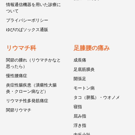
情報通信機器を用いた診療に
ついて
プライバシーポリシー
ゆびのばソックス通販
リウマチ科
足膝腰の痛み
関節の腫れ（リウマチかなと
成長痛
思ったら）
足底筋膜炎
慢性腰痛症
開張足
炎症性腸疾患（潰瘍性大腸
モートン病
炎・クローン病など）
タコ（胼胝）・ウオノメ
リウマチ性多発筋痛症
寝指
関節リウマチ
屈み指
浮き指
内反小趾