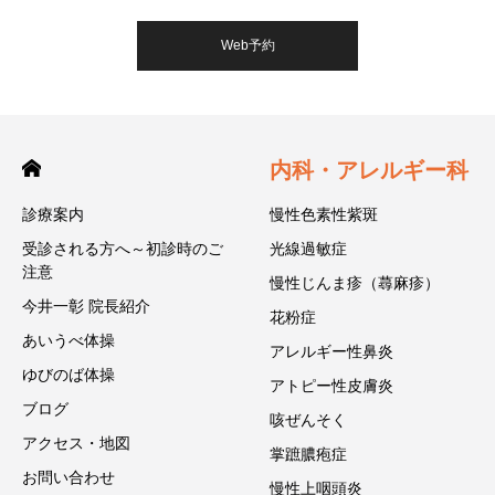
Web予約
内科・アレルギー科
診療案内
慢性色素性紫斑
受診される方へ～初診時のご
光線過敏症
注意
慢性じんま疹（蕁麻疹）
今井一彰 院長紹介
花粉症
あいうべ体操
アレルギー性鼻炎
ゆびのば体操
アトピー性皮膚炎
ブログ
咳ぜんそく
アクセス・地図
掌蹠膿疱症
お問い合わせ
慢性上咽頭炎