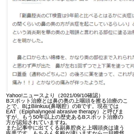
Yahoo!ニュースより（2021/09/10確認）
Bスポット治療とは鼻の奥の上咽頭を擦る治療のこ
とで、BはBiinkuu(鼻咽腔）のBです。現在では
EAT（Epiphalyngeal abrasive therapy）と呼びま
すが、もう50年以上の歴史あるBスポット治療の
方が認知されていますね。
また記事中に出てくる副鼻腔炎と上咽頭炎は違う
疾患です。もちろん名称が違いますから一目瞭然