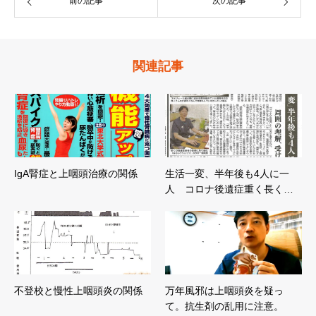
前の記事
次の記事
関連記事
IgA腎症と上咽頭治療の関係
生活一変、半年後も4人に一
人 コロナ後遺症重く長く…
不登校と慢性上咽頭炎の関係
万年風邪は上咽頭炎を疑っ
て。抗生剤の乱用に注意。