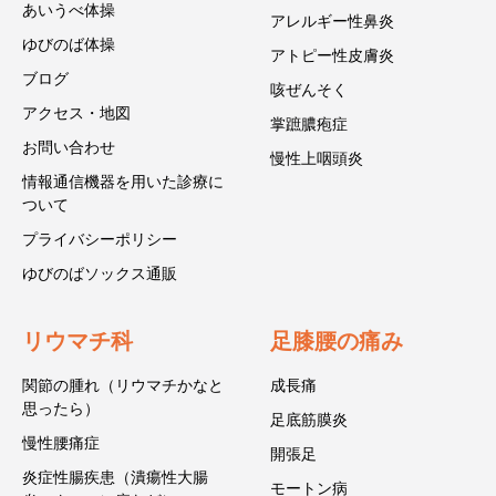
あいうべ体操
アレルギー性鼻炎
ゆびのば体操
アトピー性皮膚炎
ブログ
咳ぜんそく
アクセス・地図
掌蹠膿疱症
お問い合わせ
慢性上咽頭炎
情報通信機器を用いた診療に
ついて
プライバシーポリシー
ゆびのばソックス通販
リウマチ科
足膝腰の痛み
関節の腫れ（リウマチかなと
成長痛
思ったら）
足底筋膜炎
慢性腰痛症
開張足
炎症性腸疾患（潰瘍性大腸
モートン病