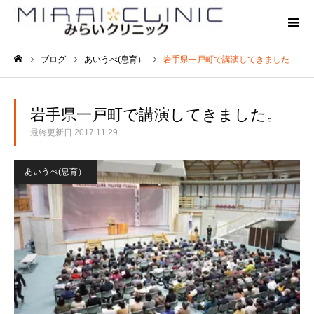
ブログ
あいうべ(息育）
岩手県一戸町で講演してきました。
ホーム
岩手県一戸町で講演してきました。
最終更新日
2017.11.29
あいうべ(息育）