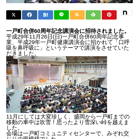
一戸町合併60周年記念講演会に招待されました。
平成29年11月26日(日)一戸町合併60周年記念事
業、平成29年一戸町健康講演会に招かれて「口呼
吸を鼻呼吸に」というテーマで講演をさせていた
だきました。
11月にしては大変珍しく、盛岡から一戸町までの
移動の車中は吹雪！思ったより雪深い峠を越えま
した。
会場は一戸町コミュニティセンターで、みぞれ交
じりの雨模様でした。