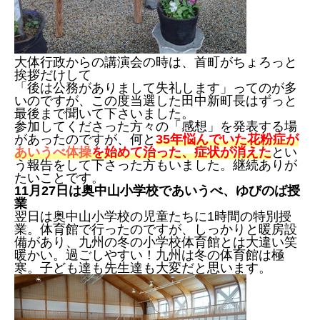
大体行政からの講演会の時は、首町がちょろっと
挨拶だけして
「後は公務がありまして失礼します」ってのが多
いのですが、この度当選した田中新町長はずっと
最後まで聞いて下さいました。
参加してくださった方々の「感想」を発表する場
があったのですが、何と
35年悩んでいた花粉症が
あいうべ体操
を始めて治った、症状が消えた
とい
う報告をして下さった方もいました。継続ありが
たいことです。
11月27日は奥中山小学校であいうべ、ゆびのば授
業
翌日は奥中山小学校の児童たちに1時間の特別授
業。体育館で行ったのですが、しっかりと暖房設
備があり、九州の冬の小学校体育館とは大違い笑
暖かい。過ごしやすい！九州は冬の体育館は極
寒。子ども達も先生達も大変だと思います。