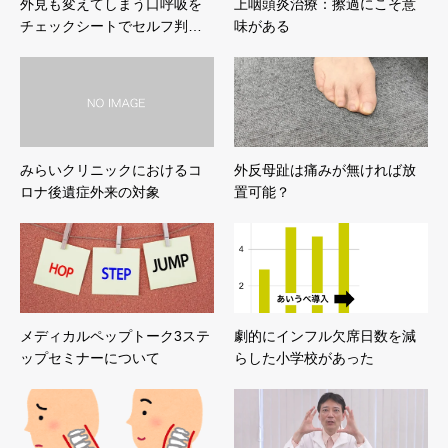
外見も変えてしまう口呼吸を
上咽頭炎治療：擦過にこそ意
チェックシートでセルフ判…
味がある
みらいクリニックにおけるコ
外反母趾は痛みが無ければ放
ロナ後遺症外来の対象
置可能？
メディカルペップトーク3ステ
劇的にインフル欠席日数を減
ップセミナーについて
らした小学校があった