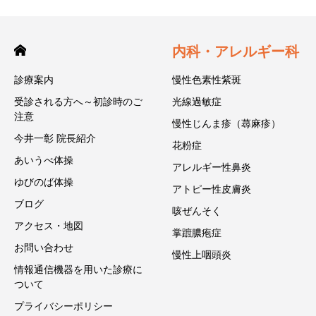
内科・アレルギー科
診療案内
慢性色素性紫斑
受診される方へ～初診時のご
光線過敏症
注意
慢性じんま疹（蕁麻疹）
今井一彰 院長紹介
花粉症
あいうべ体操
アレルギー性鼻炎
ゆびのば体操
アトピー性皮膚炎
ブログ
咳ぜんそく
アクセス・地図
掌蹠膿疱症
お問い合わせ
慢性上咽頭炎
情報通信機器を用いた診療に
ついて
プライバシーポリシー