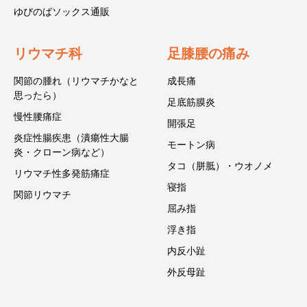
ゆびのばソックス通販
リウマチ科
足膝腰の痛み
関節の腫れ（リウマチかなと
成長痛
思ったら）
足底筋膜炎
慢性腰痛症
開張足
炎症性腸疾患（潰瘍性大腸
モートン病
炎・クローン病など）
タコ（胼胝）・ウオノメ
リウマチ性多発筋痛症
寝指
関節リウマチ
屈み指
浮き指
内反小趾
外反母趾