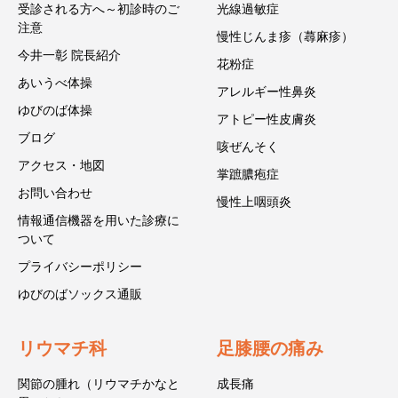
受診される方へ～初診時のご
光線過敏症
注意
慢性じんま疹（蕁麻疹）
今井一彰 院長紹介
花粉症
あいうべ体操
アレルギー性鼻炎
ゆびのば体操
アトピー性皮膚炎
ブログ
咳ぜんそく
アクセス・地図
掌蹠膿疱症
お問い合わせ
慢性上咽頭炎
情報通信機器を用いた診療に
ついて
プライバシーポリシー
ゆびのばソックス通販
リウマチ科
足膝腰の痛み
関節の腫れ（リウマチかなと
成長痛