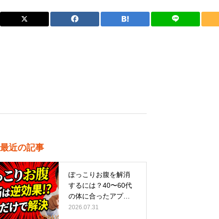
最近の記事
ぽっこりお腹を解消
するには？40〜60代
の体に合ったアプロ
ーチ
2026.07.31