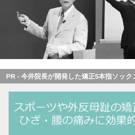
PR - 今井院長が開発した矯正5本指ソック