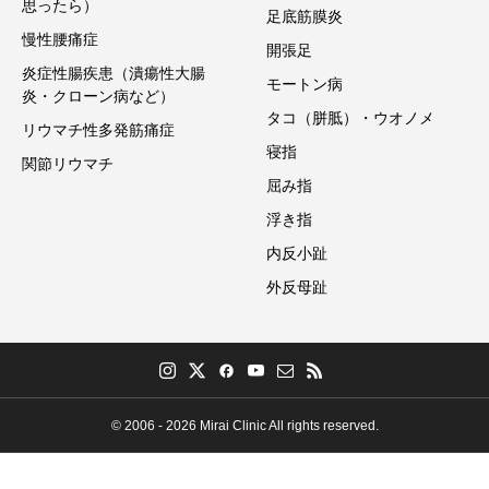
思ったら）
足底筋膜炎
慢性腰痛症
開張足
炎症性腸疾患（潰瘍性大腸
モートン病
炎・クローン病など）
タコ（胼胝）・ウオノメ
リウマチ性多発筋痛症
寝指
関節リウマチ
屈み指
浮き指
内反小趾
外反母趾
© 2006 - 2026 Mirai Clinic All rights reserved.