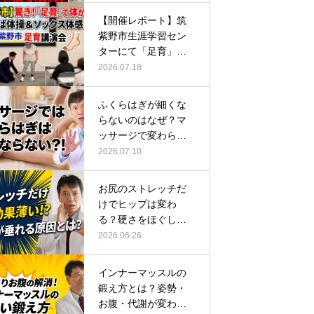
【開催レポート】筑
紫野市生涯学習セン
ターにて「足育」講
演会に登壇し…
2026.07.18
ふくらはぎが細くな
らないのはなぜ？マ
ッサージで変わらな
い根本原因
2026.07.10
お尻のストレッチだ
けでヒップは変わ
る？硬さをほぐして
整える正しい方…
2026.06.26
インナーマッスルの
鍛え方とは？姿勢・
お腹・代謝が変わる