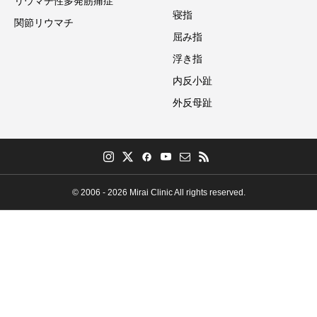
リウマチ性多発筋痛症
寝指
関節リウマチ
屈み指
浮き指
内反小趾
外反母趾
© 2006 - 2026 Mirai Clinic All rights reserved.