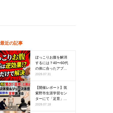
最近の記事
ぽっこりお腹を解消
するには？40〜60代
の体に合ったアプロ
ーチ
2026.07.31
【開催レポート】筑
紫野市生涯学習セン
ターにて「足育」講
演会に登壇し…
2026.07.18