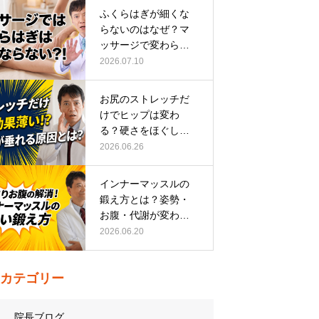
ふくらはぎが細くな
らないのはなぜ？マ
ッサージで変わらな
い根本原因
2026.07.10
お尻のストレッチだ
けでヒップは変わ
る？硬さをほぐして
整える正しい方…
2026.06.26
インナーマッスルの
鍛え方とは？姿勢・
お腹・代謝が変わる
トレーニング…
2026.06.20
カテゴリー
院長ブログ