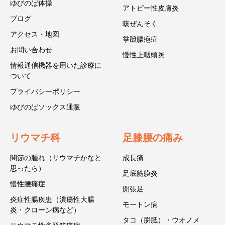
ゆびのば体操
アトピー性皮膚炎
ブログ
咳ぜんそく
アクセス・地図
掌蹠膿疱症
お問い合わせ
慢性上咽頭炎
情報通信機器を用いた診療に
ついて
プライバシーポリシー
ゆびのばソックス通販
リウマチ科
足膝腰の痛み
関節の腫れ（リウマチかなと
成長痛
思ったら）
足底筋膜炎
慢性腰痛症
開張足
炎症性腸疾患（潰瘍性大腸
モートン病
炎・クローン病など）
タコ（胼胝）・ウオノメ