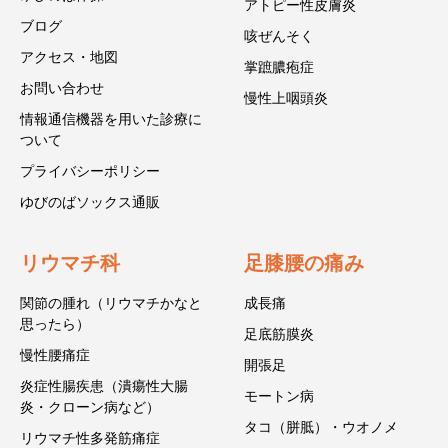
アトピー性皮膚炎
ブログ
咳ぜんそく
アクセス・地図
掌蹠膿疱症
お問い合わせ
慢性上咽頭炎
情報通信機器を用いた診療に
ついて
プライバシーポリシー
ゆびのばソックス通販
リウマチ科
足膝腰の痛み
関節の腫れ（リウマチかなと
成長痛
思ったら）
足底筋膜炎
慢性腰痛症
開張足
炎症性腸疾患（潰瘍性大腸
モートン病
炎・クローン病など）
タコ（胼胝）・ウオノメ
リウマチ性多発筋痛症