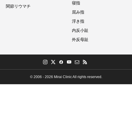
寝指
関節リウマチ
屈み指
浮き指
内反小趾
外反母趾
© 2006 - 2026 Mirai Clinic All rights reserved.