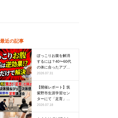
最近の記事
ぽっこりお腹を解消
するには？40〜60代
の体に合ったアプロ
ーチ
2026.07.31
【開催レポート】筑
紫野市生涯学習セン
ターにて「足育」講
演会に登壇し…
2026.07.18