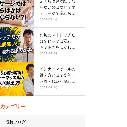
ふくらはぎが細くな
らないのはなぜ？マ
ッサージで変わらな
い根本原因
2026.07.10
お尻のストレッチだ
けでヒップは変わ
る？硬さをほぐして
整える正しい方…
2026.06.26
インナーマッスルの
鍛え方とは？姿勢・
お腹・代謝が変わる
トレーニング…
2026.06.20
カテゴリー
院長ブログ