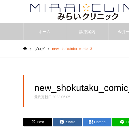
ホーム
診療案内
今井
ブログ
new_shokutaku_comic_3
ホーム
new_shokutaku_comic
最終更新日
2023.06.05
Post
Share
Hatena
L