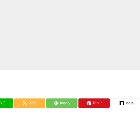
INE
RSS
feedly
Pin it
note