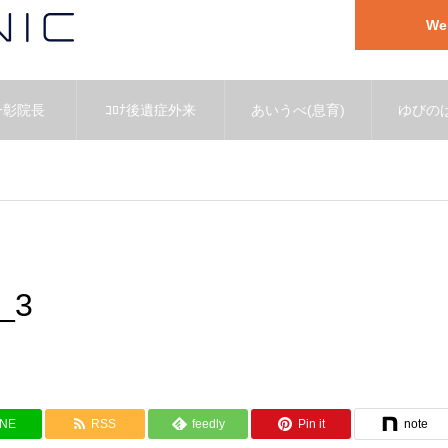
W
一彰院長
ｺﾛﾅ後遺症外来
あいうべ(息育)
ゆびのば
_3
INE
RSS
feedly
Pin it
note