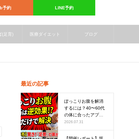
eb予約
LINE予約
(足育)
医療ダイエット
ブログ
最近の記事
ぽっこりお腹を解消
するには？40〜60代
の体に合ったアプロ
ーチ
2026.07.31
【開催レポート】筑