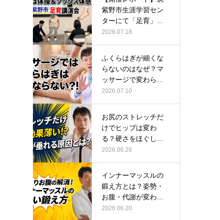
紫野市生涯学習セン
ターにて「足育」講
演会に登壇し…
2026.07.18
ふくらはぎが細くな
らないのはなぜ？マ
ッサージで変わらな
い根本原因
2026.07.10
お尻のストレッチだ
けでヒップは変わ
る？硬さをほぐして
整える正しい方…
2026.06.26
インナーマッスルの
鍛え方とは？姿勢・
お腹・代謝が変わる
トレーニング…
2026.06.20