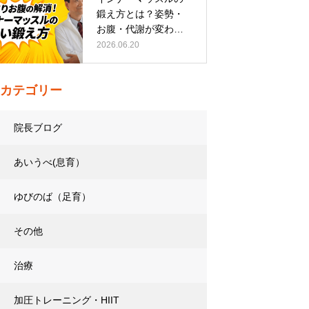
鍛え方とは？姿勢・
お腹・代謝が変わる
トレーニング…
2026.06.20
カテゴリー
院長ブログ
あいうべ(息育）
ゆびのば（足育）
その他
治療
加圧トレーニング・HIIT