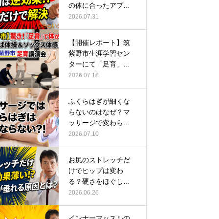
の体に合ったアプロ
ーチ
2026.07.31
【開催レポート】筑
紫野市生涯学習セン
ターにて「足育」講
演会に登壇し…
2026.07.18
ふくらはぎが細くな
らないのはなぜ？マ
ッサージで変わらな
い根本原因
2026.07.10
お尻のストレッチだ
けでヒップは変わ
る？硬さをほぐして
整える正しい方…
2026.06.26
インナーマッスルの