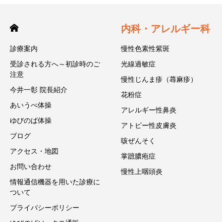
内科・アレルギー科
診療案内
慢性色素性紫斑
受診される方へ～初診時のご
光線過敏症
注意
慢性じんま疹（蕁麻疹）
今井一彰 院長紹介
花粉症
あいうべ体操
アレルギー性鼻炎
ゆびのば体操
アトピー性皮膚炎
ブログ
咳ぜんそく
アクセス・地図
掌蹠膿疱症
お問い合わせ
慢性上咽頭炎
情報通信機器を用いた診療に
ついて
プライバシーポリシー