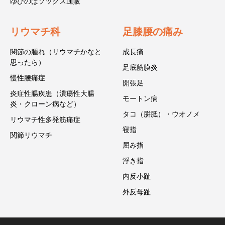
ゆびのばソックス通販
リウマチ科
足膝腰の痛み
関節の腫れ（リウマチかなと
成長痛
思ったら）
足底筋膜炎
慢性腰痛症
開張足
炎症性腸疾患（潰瘍性大腸
モートン病
炎・クローン病など）
タコ（胼胝）・ウオノメ
リウマチ性多発筋痛症
寝指
関節リウマチ
屈み指
浮き指
内反小趾
外反母趾