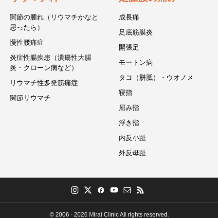
関節の腫れ（リウマチかなと
成長痛
思ったら）
足底筋膜炎
慢性腰痛症
開張足
炎症性腸疾患（潰瘍性大腸
モートン病
炎・クローン病など）
タコ（胼胝）・ウオノメ
リウマチ性多発筋痛症
寝指
関節リウマチ
屈み指
浮き指
内反小趾
外反母趾
© 2006 - 2026 Mirai Clinic All rights reserved.