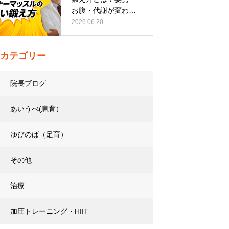
お腹・代謝が変わる
トレーニング…
2026.06.20
カテゴリー
院長ブログ
あいうべ(息育）
ゆびのば（足育）
その他
治療
加圧トレーニング・HIIT