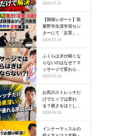
ーチ
2026.07.31
【開催レポート】筑
紫野市生涯学習セン
ターにて「足育」講
演会に登壇し…
2026.07.18
ふくらはぎが細くな
らないのはなぜ？マ
ッサージで変わらな
い根本原因
2026.07.10
お尻のストレッチだ
けでヒップは変わ
る？硬さをほぐして
整える正しい方…
2026.06.26
インナーマッスルの
鍛え方とは？姿勢・