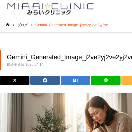
ブログ
Gemini_Generated_Image_j2ve2yj2ve2yj2ve
ホーム
Gemini_Generated_Image_j2ve2yj2ve2yj2v
最終更新日
2026.04.14