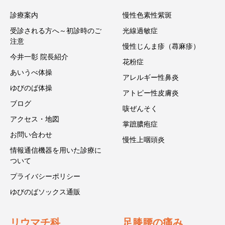
診療案内
慢性色素性紫斑
受診される方へ～初診時のご
光線過敏症
注意
慢性じんま疹（蕁麻疹）
今井一彰 院長紹介
花粉症
あいうべ体操
アレルギー性鼻炎
ゆびのば体操
アトピー性皮膚炎
ブログ
咳ぜんそく
アクセス・地図
掌蹠膿疱症
お問い合わせ
慢性上咽頭炎
情報通信機器を用いた診療に
ついて
プライバシーポリシー
ゆびのばソックス通販
リウマチ科
足膝腰の痛み