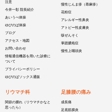
注意
慢性じんま疹（蕁麻疹）
今井一彰 院長紹介
花粉症
あいうべ体操
アレルギー性鼻炎
ゆびのば体操
アトピー性皮膚炎
ブログ
咳ぜんそく
アクセス・地図
掌蹠膿疱症
お問い合わせ
慢性上咽頭炎
情報通信機器を用いた診療に
ついて
プライバシーポリシー
ゆびのばソックス通販
リウマチ科
足膝腰の痛み
関節の腫れ（リウマチかなと
成長痛
思ったら）
足底筋膜炎