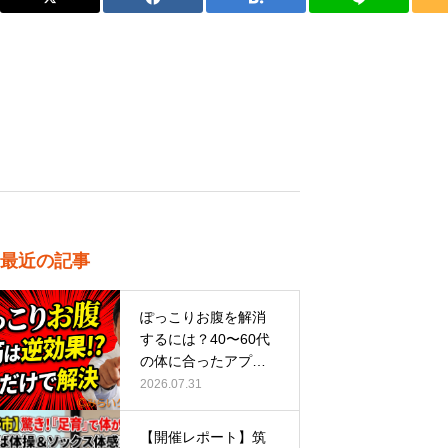
最近の記事
ぽっこりお腹を解消
するには？40〜60代
の体に合ったアプロ
ーチ
2026.07.31
【開催レポート】筑