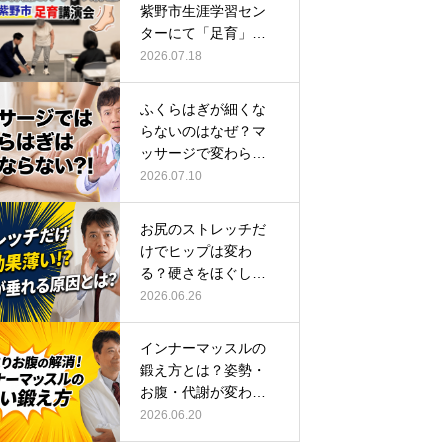
紫野市生涯学習セン
ターにて「足育」講
演会に登壇し…
2026.07.18
ふくらはぎが細くな
らないのはなぜ？マ
ッサージで変わらな
い根本原因
2026.07.10
お尻のストレッチだ
けでヒップは変わ
る？硬さをほぐして
整える正しい方…
2026.06.26
インナーマッスルの
鍛え方とは？姿勢・
お腹・代謝が変わる
トレーニング…
2026.06.20