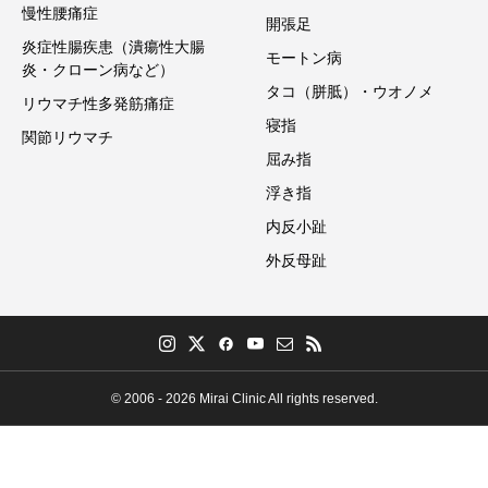
慢性腰痛症
開張足
炎症性腸疾患（潰瘍性大腸
モートン病
炎・クローン病など）
タコ（胼胝）・ウオノメ
リウマチ性多発筋痛症
寝指
関節リウマチ
屈み指
浮き指
内反小趾
外反母趾
© 2006 - 2026 Mirai Clinic All rights reserved.