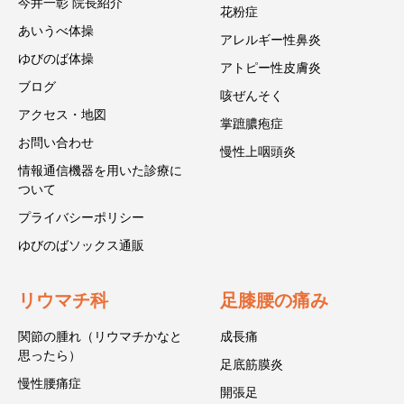
今井一彰 院長紹介
花粉症
あいうべ体操
アレルギー性鼻炎
ゆびのば体操
アトピー性皮膚炎
ブログ
咳ぜんそく
アクセス・地図
掌蹠膿疱症
お問い合わせ
慢性上咽頭炎
情報通信機器を用いた診療に
ついて
プライバシーポリシー
ゆびのばソックス通販
リウマチ科
足膝腰の痛み
関節の腫れ（リウマチかなと
成長痛
思ったら）
足底筋膜炎
慢性腰痛症
開張足