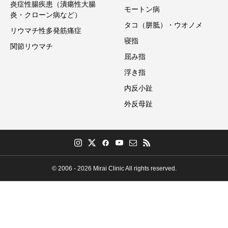
炎症性腸疾患（潰瘍性大腸
モートン病
炎・クローン病など）
タコ（胼胝）・ウオノメ
リウマチ性多発筋痛症
寝指
関節リウマチ
屈み指
浮き指
内反小趾
外反母趾
© 2006 - 2026 Mirai Clinic All rights reserved.