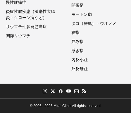
慢性腰痛症
開張足
炎症性腸疾患（潰瘍性大腸
モートン病
炎・クローン病など）
タコ（胼胝）・ウオノメ
リウマチ性多発筋痛症
寝指
関節リウマチ
屈み指
浮き指
内反小趾
外反母趾
© 2006 - 2026 Mirai Clinic All rights reserved.