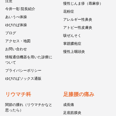
注意
慢性じんま疹（蕁麻疹）
今井一彰 院長紹介
花粉症
あいうべ体操
アレルギー性鼻炎
ゆびのば体操
アトピー性皮膚炎
ブログ
咳ぜんそく
アクセス・地図
掌蹠膿疱症
お問い合わせ
慢性上咽頭炎
情報通信機器を用いた診療に
ついて
プライバシーポリシー
ゆびのばソックス通販
リウマチ科
足膝腰の痛み
関節の腫れ（リウマチかなと
成長痛
思ったら）
足底筋膜炎