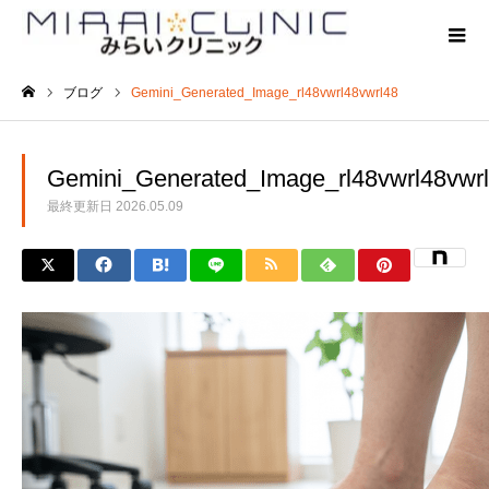
ブログ
Gemini_Generated_Image_rl48vwrl48vwrl48
ホーム
Gemini_Generated_Image_rl48vwrl48vwr
最終更新日
2026.05.09