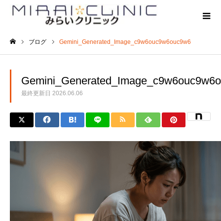
ブログ
Gemini_Generated_Image_c9w6ouc9w6ouc9w6
ホーム
Gemini_Generated_Image_c9w6ouc9w6
最終更新日
2026.06.06