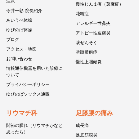
注意
慢性じんま疹（蕁麻疹）
今井一彰 院長紹介
花粉症
あいうべ体操
アレルギー性鼻炎
ゆびのば体操
アトピー性皮膚炎
ブログ
咳ぜんそく
アクセス・地図
掌蹠膿疱症
お問い合わせ
慢性上咽頭炎
情報通信機器を用いた診療に
ついて
プライバシーポリシー
ゆびのばソックス通販
リウマチ科
足膝腰の痛み
関節の腫れ（リウマチかなと
成長痛
思ったら）
足底筋膜炎