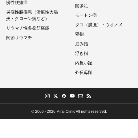
慢性腰痛症
開張足
炎症性腸疾患（潰瘍性大腸
モートン病
炎・クローン病など）
タコ（胼胝）・ウオノメ
リウマチ性多発筋痛症
寝指
関節リウマチ
屈み指
浮き指
内反小趾
外反母趾
© 2006 - 2026 Mirai Clinic All rights reserved.