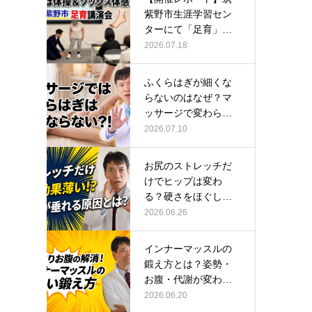
紫野市生涯学習セン
ターにて「足育」講
演会に登壇し…
2026.07.18
ふくらはぎが細くな
らないのはなぜ？マ
ッサージで変わらな
い根本原因
2026.07.10
お尻のストレッチだ
けでヒップは変わ
る？硬さをほぐして
整える正しい方…
2026.06.26
インナーマッスルの
鍛え方とは？姿勢・
お腹・代謝が変わる
トレーニング…
2026.06.20