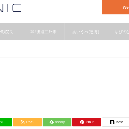
W
一彰院長
ｺﾛﾅ後遺症外来
あいうべ(息育)
ゆびのば
INE
RSS
feedly
Pin it
note