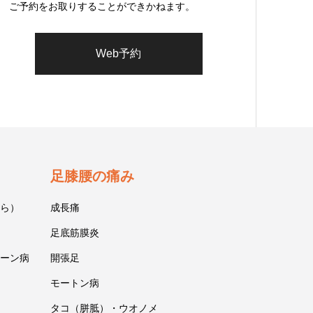
ご予約をお取りすることができかねます。
Web予約
足膝腰の痛み
ら）
成長痛
足底筋膜炎
ーン病
開張足
モートン病
タコ（胼胝）・ウオノメ