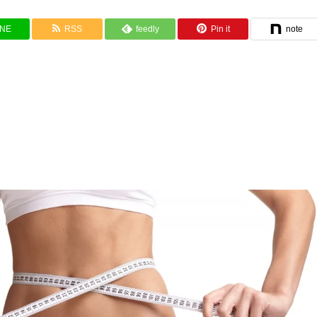
INE
RSS
feedly
Pin it
note