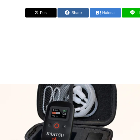
Post
Share
Hatena
L