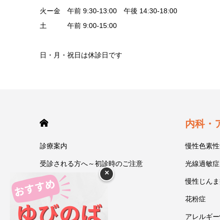
火ー金 午前 9:30-13:00 午後 14:30-18:00
土 午前 9:00-15:00
日・月・祝日は休診日です
HOME
内科・
診療案内
慢性色素性
受診される方へ～初診時のご注意
光線過敏症
×
今井一彰 院長紹介
慢性じんま
あいうべ体操
花粉症
ゆびのば体操
アレルギー