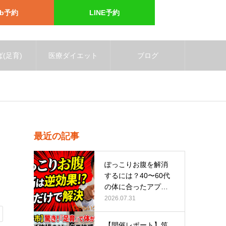
eb予約
LINE予約
(足育)
医療ダイエット
ブログ
最近の記事
ぽっこりお腹を解消
するには？40〜60代
の体に合ったアプロ
ーチ
2026.07.31
【開催レポート】筑