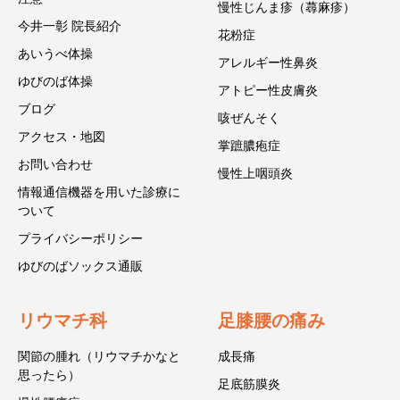
慢性じんま疹（蕁麻疹）
今井一彰 院長紹介
花粉症
あいうべ体操
アレルギー性鼻炎
ゆびのば体操
アトピー性皮膚炎
ブログ
咳ぜんそく
アクセス・地図
掌蹠膿疱症
お問い合わせ
慢性上咽頭炎
情報通信機器を用いた診療に
ついて
プライバシーポリシー
ゆびのばソックス通販
リウマチ科
足膝腰の痛み
関節の腫れ（リウマチかなと
成長痛
思ったら）
足底筋膜炎