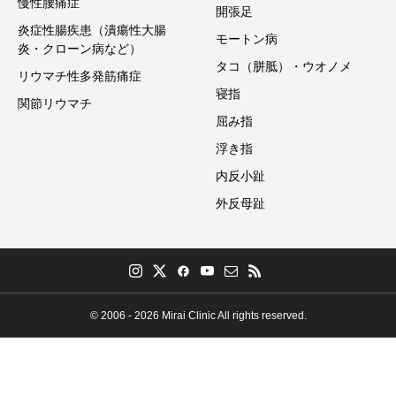
慢性腰痛症
開張足
炎症性腸疾患（潰瘍性大腸
モートン病
炎・クローン病など）
タコ（胼胝）・ウオノメ
リウマチ性多発筋痛症
寝指
関節リウマチ
屈み指
浮き指
内反小趾
外反母趾
© 2006 - 2026 Mirai Clinic All rights reserved.