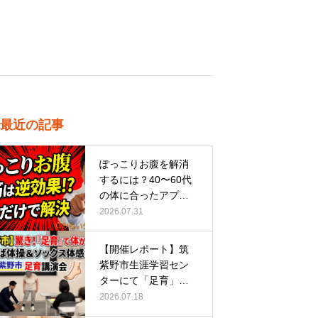
最近の記事
ぽっこりお腹を解消
するには？40〜60代
の体に合ったアプロ
ーチ
2026.07.31
【開催レポート】筑
紫野市生涯学習セン
ターにて「足育」講
演会に登壇し…
2026.07.18