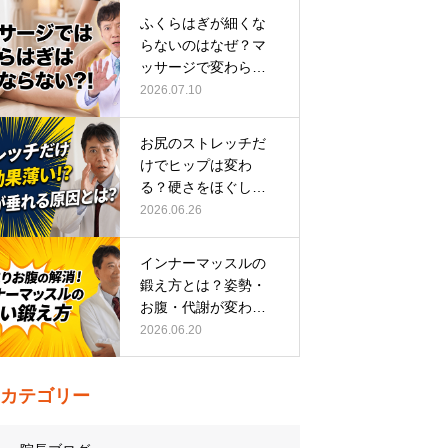
ふくらはぎが細くな
らないのはなぜ？マ
ッサージで変わらな
い根本原因
2026.07.10
お尻のストレッチだ
けでヒップは変わ
る？硬さをほぐして
整える正しい方…
2026.06.26
インナーマッスルの
鍛え方とは？姿勢・
お腹・代謝が変わる
トレーニング…
2026.06.20
カテゴリー