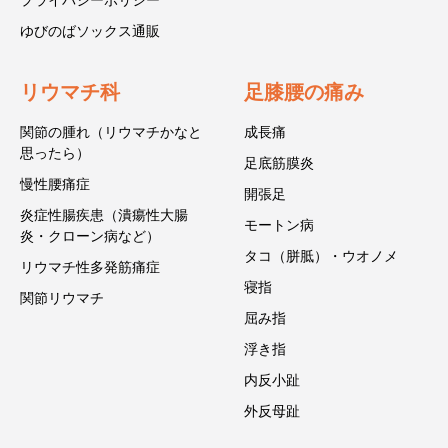
ゆびのばソックス通販
リウマチ科
足膝腰の痛み
関節の腫れ（リウマチかなと
成長痛
思ったら）
足底筋膜炎
慢性腰痛症
開張足
炎症性腸疾患（潰瘍性大腸
モートン病
炎・クローン病など）
タコ（胼胝）・ウオノメ
リウマチ性多発筋痛症
寝指
関節リウマチ
屈み指
浮き指
内反小趾
外反母趾