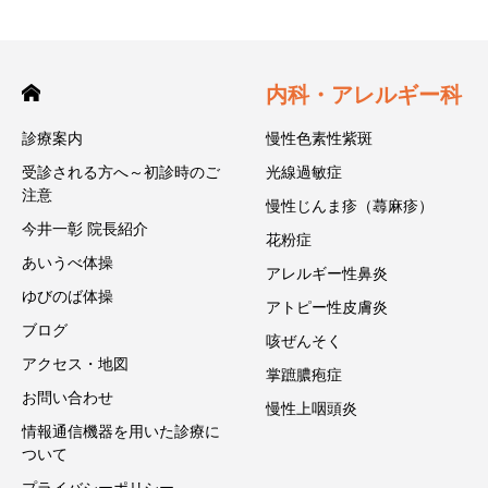
内科・アレルギー科
診療案内
慢性色素性紫斑
受診される方へ～初診時のご
光線過敏症
注意
慢性じんま疹（蕁麻疹）
今井一彰 院長紹介
花粉症
あいうべ体操
アレルギー性鼻炎
ゆびのば体操
アトピー性皮膚炎
ブログ
咳ぜんそく
アクセス・地図
掌蹠膿疱症
お問い合わせ
慢性上咽頭炎
情報通信機器を用いた診療に
ついて
プライバシーポリシー