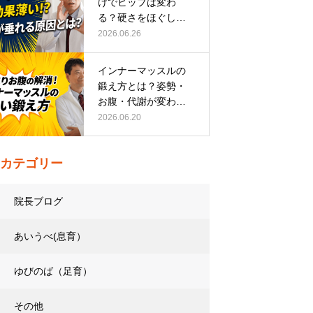
けでヒップは変わ
る？硬さをほぐして
整える正しい方…
2026.06.26
インナーマッスルの
鍛え方とは？姿勢・
お腹・代謝が変わる
トレーニング…
2026.06.20
カテゴリー
院長ブログ
あいうべ(息育）
ゆびのば（足育）
その他