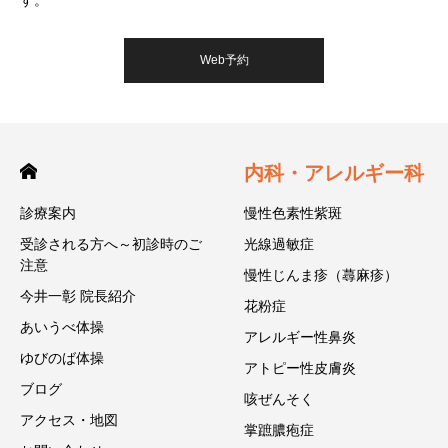
Web予約
内科・アレルギー科
診療案内
慢性色素性紫斑
受診される方へ～初診時のご
光線過敏症
注意
慢性じんま疹（蕁麻疹）
今井一彰 院長紹介
花粉症
あいうべ体操
アレルギー性鼻炎
ゆびのば体操
アトピー性皮膚炎
ブログ
咳ぜんそく
アクセス・地図
掌蹠膿疱症