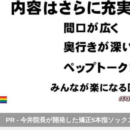
PR - 今井院長が開発した矯正5本指ソック