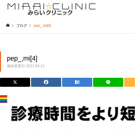
ブログ
pep_,mi[4]
ホーム
pep_,mi[4]
最終更新日
2021.09.12