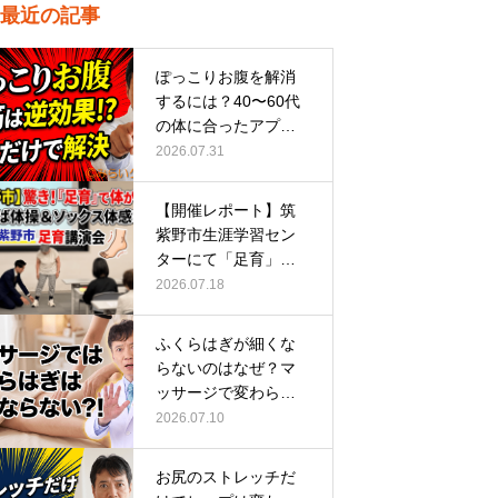
最近の記事
ぽっこりお腹を解消
するには？40〜60代
の体に合ったアプロ
ーチ
2026.07.31
【開催レポート】筑
紫野市生涯学習セン
ターにて「足育」講
演会に登壇し…
2026.07.18
ふくらはぎが細くな
らないのはなぜ？マ
ッサージで変わらな
い根本原因
2026.07.10
お尻のストレッチだ