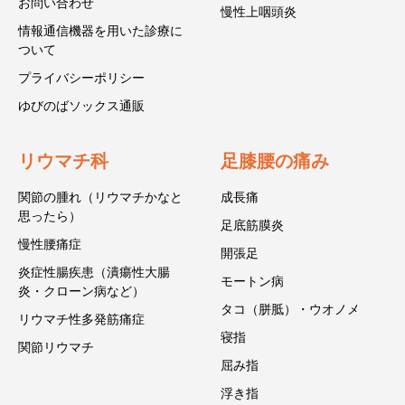
お問い合わせ
慢性上咽頭炎
情報通信機器を用いた診療に
ついて
プライバシーポリシー
ゆびのばソックス通販
リウマチ科
足膝腰の痛み
関節の腫れ（リウマチかなと
成長痛
思ったら）
足底筋膜炎
慢性腰痛症
開張足
炎症性腸疾患（潰瘍性大腸
モートン病
炎・クローン病など）
タコ（胼胝）・ウオノメ
リウマチ性多発筋痛症
寝指
関節リウマチ
屈み指
浮き指