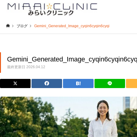
ブログ
Gemini_Generated_Image_cyqin6cyqin6cyqi
ホーム
Gemini_Generated_Image_cyqin6cyqin6cyq
最終更新日
2026.04.12