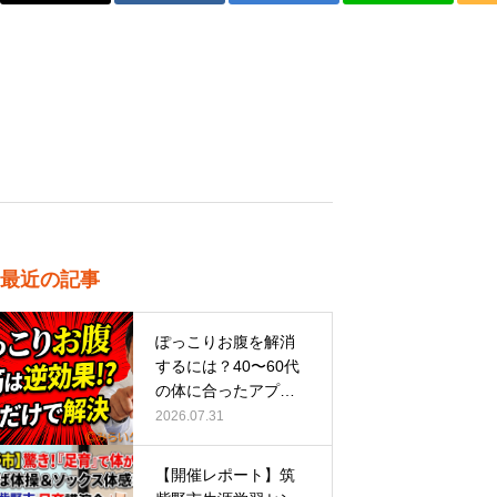
最近の記事
ぽっこりお腹を解消
するには？40〜60代
の体に合ったアプロ
ーチ
2026.07.31
【開催レポート】筑