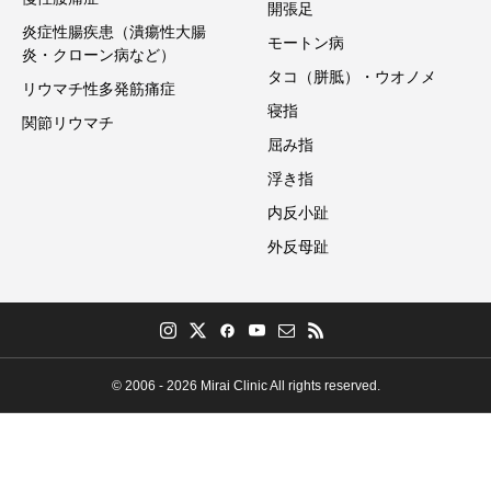
開張足
炎症性腸疾患（潰瘍性大腸
モートン病
炎・クローン病など）
タコ（胼胝）・ウオノメ
リウマチ性多発筋痛症
寝指
関節リウマチ
屈み指
浮き指
内反小趾
外反母趾
© 2006 - 2026 Mirai Clinic All rights reserved.