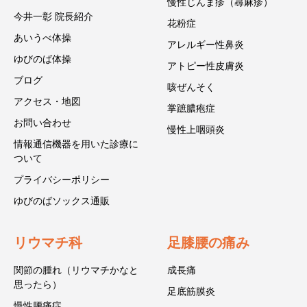
慢性じんま疹（蕁麻疹）
今井一彰 院長紹介
花粉症
あいうべ体操
アレルギー性鼻炎
ゆびのば体操
アトピー性皮膚炎
ブログ
咳ぜんそく
アクセス・地図
掌蹠膿疱症
お問い合わせ
慢性上咽頭炎
情報通信機器を用いた診療に
ついて
プライバシーポリシー
ゆびのばソックス通販
リウマチ科
足膝腰の痛み
関節の腫れ（リウマチかなと
成長痛
思ったら）
足底筋膜炎
慢性腰痛症