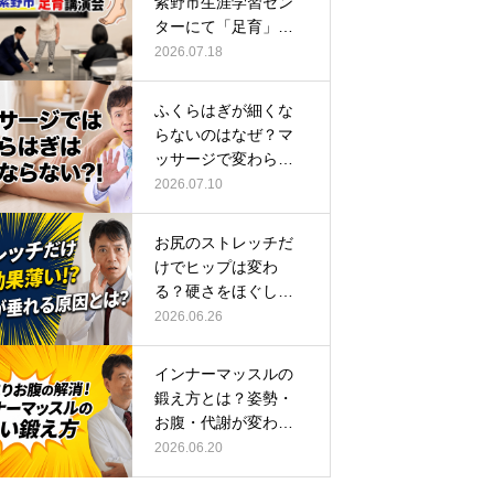
紫野市生涯学習セン
ターにて「足育」講
演会に登壇し…
2026.07.18
ふくらはぎが細くな
らないのはなぜ？マ
ッサージで変わらな
い根本原因
2026.07.10
お尻のストレッチだ
けでヒップは変わ
る？硬さをほぐして
整える正しい方…
2026.06.26
インナーマッスルの
鍛え方とは？姿勢・
お腹・代謝が変わる
トレーニング…
2026.06.20