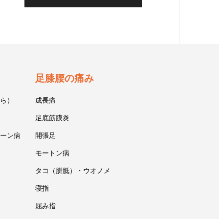
足膝腰の痛み
ら）
成長痛
足底筋膜炎
ーン病
開張足
モートン病
タコ（胼胝）・ウオノメ
寝指
屈み指