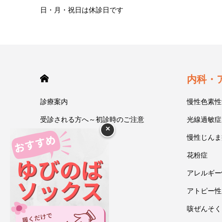
日・月・祝日は休診日です
HOME
内科・
診療案内
慢性色素性
受診される方へ～初診時のご注意
光線過敏症
×
今井一彰 院長紹介
慢性じんま
あいうべ体操
花粉症
ゆびのば体操
アレルギー
ブログ
アトピー性
アクセス・地図
咳ぜんそく