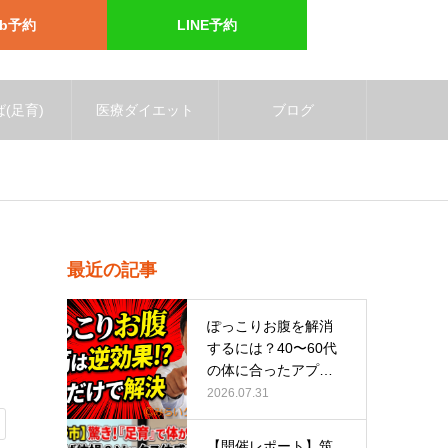
eb予約
LINE予約
(足育)
医療ダイエット
ブログ
最近の記事
ぽっこりお腹を解消
するには？40〜60代
の体に合ったアプロ
ーチ
2026.07.31
【開催レポート】筑