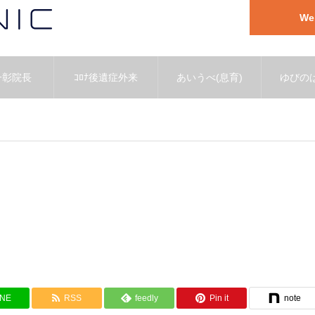
W
一彰院長
ｺﾛﾅ後遺症外来
あいうべ(息育)
ゆびのば
INE
RSS
feedly
Pin it
note