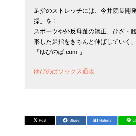
足指のストレッチには、今井院長開
操」を！
スポーツや外反母趾の矯正、ひざ・
形した足指をきちんと伸ばしていく
『ゆびのば.com 』
ゆびのばソックス通販
Post
Share
Hatena
L