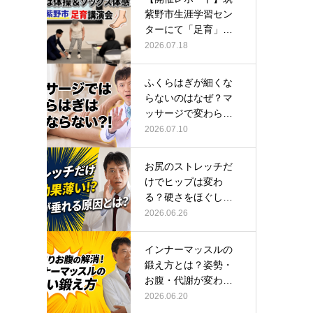
紫野市生涯学習セン
ターにて「足育」講
演会に登壇し…
2026.07.18
ふくらはぎが細くな
らないのはなぜ？マ
ッサージで変わらな
い根本原因
2026.07.10
お尻のストレッチだ
けでヒップは変わ
る？硬さをほぐして
整える正しい方…
2026.06.26
インナーマッスルの
鍛え方とは？姿勢・
お腹・代謝が変わる
トレーニング…
2026.06.20